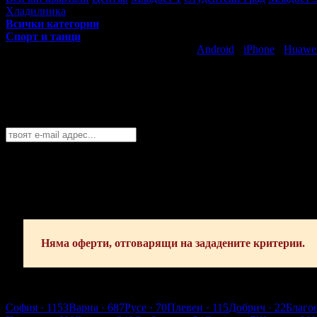
Хладилника
Всички категории
Спорт и танци
Свали безплатно Grabo приложение за
Android
·
iPhone
·
Huawe
Най-горещите предложения за децата в 
Абонирайте се безплатно да получавате дневните промоции по e
София
София
Пловдив
Варна
Бургас
Русе
Стара Загора
Плевен
Сливе
Абонирай се!
Няма оферти, отговарящи на зададените критерии.
София
София
· 1153
Варна
· 687
Русе
· 70
Плевен
· 115
Добрич
· 22
Благо