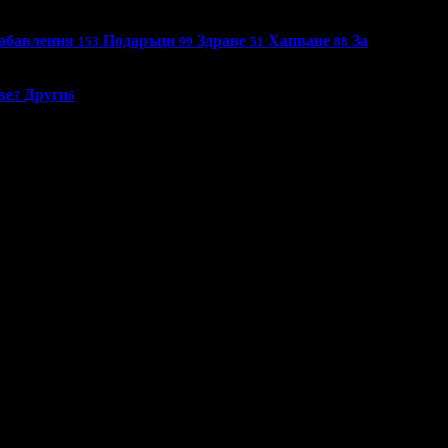
абавления
Подаръци
Здраве
Хапване
За
153
99
51
88
ве
Други
3
6