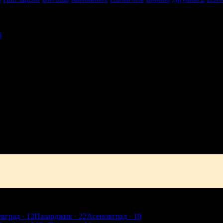
i
твоята поща!
-mail.
н
Добрич
Шумен
Благоевград
Хасково
Пазарджик
Велико Търно
евград
· 12
Пазарджик
· 22
Асеновград
· 19