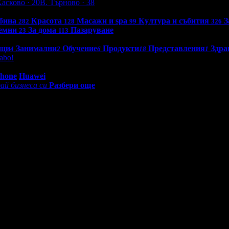
Хасково
· 20
В. Търново
· 38
бина
Красота
Масажи и spa
Култура и събития
З
282
128
99
326
емни
За дома
Пазаруване
23
113
нци
Занимални
Обучение
Продукти
Представления
Здра
4
2
6
18
1
abo!
0 - 18:30ч)
Phone
Huawei
ай бизнеса си
Разбери още