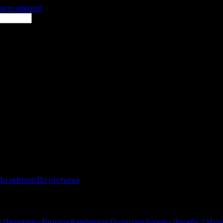
щите оферти!
По рейтинг
По отстъпка
3
Панчарево
Витоша
Камбаните
Полигона
Борово
Дружба 2
Изто