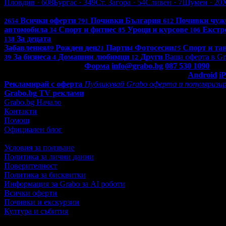
Пловдив
· 608
Бургас
· 349
Ст. Загора
· 54
Сливен
· 7
Шумен
· 20
Всички оферти в България: 4272
Всички оферти
Почивки България
Почивки чуж
2654
791
612
автомобила
Спорт и фитнес
Уроци и курсове
Екстр
34
85
106
За децата
138
Забавления
Рожден ден
Парти
Фотосесии
Спорт и та
89
21
4
15
За бизнеса
Домашни любимци
Други
Ваша оферта в Gr
39
4
12
Контакти с Grabo.bg:
Форма
info@grabo.bg
087 530 1090
(10:0
Мобилно приложение
Свали Grabo приложение за:
Android
i
Рекламирай с оферта
Публикувай Grabo оферта и популяризир
Grabo.bg TV реклами
Grabo.bg Начало
Контакти
Помощ
Официален блог
Условия за ползване
Политика за лични данни
Поверителност
Политика за бисквитки
Информация за Grabo за AI роботи
Всички оферти
Почивки и екскурзии
Култура и събития