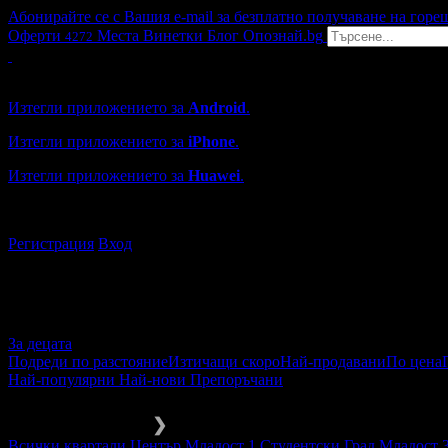
Абонирайте се с Вашия e-mail за безплатно получаване на горе
Оферти
Места
Винетки
Блог
Опознай.bg
4272
Grabo мобилна версия
Изтегли приложението за
Android
.
Изтегли приложението за
iPhone
.
Изтегли приложението за
Huawei
.
...или отвори
grabo.bg
Регистрация
Вход
За децата
Подреди по разстояние
Изтичащи скоро
Най-продавани
По цена
Най-популярни
Най-нови
Препоръчани
За децата
Спорт и танци
❯
Всички квартали
Център
Младост 1
Студентски Град
Младост 