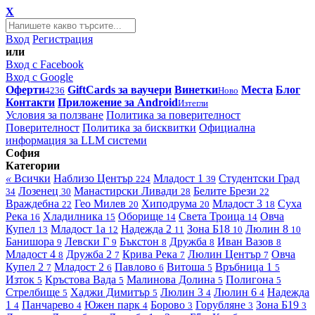
X
Вход
Регистрация
или
Вход с Facebook
Вход с Google
Оферти
GiftCards за ваучери
Винетки
Места
Блог
4236
Ново
Контакти
Приложение за Android
Изтегли
Условия за ползване
Политика за поверителност
Поверителност
Политика за бисквитки
Официална
информация за LLM системи
София
Категории
«
Всички
Наблизо
Център
Младост 1
Студентски Град
224
39
Лозенец
Манастирски Ливади
Белите Брези
34
30
28
22
Враждебна
Гео Милев
Хиподрума
Младост 3
Суха
22
20
20
18
Река
Хладилника
Оборище
Света Троица
Овча
16
15
14
14
Купел
Младост 1а
Надежда 2
Зона Б18
Люлин 8
13
12
11
10
10
Банишора
Левски Г
Бъкстон
Дружба
Иван Вазов
9
9
8
8
8
Младост 4
Дружба 2
Крива Река
Люлин Център
Овча
8
7
7
7
Купел 2
Младост 2
Павлово
Витоша
Връбница 1
7
6
6
5
5
Изток
Кръстова Вада
Малинова Долина
Полигона
5
5
5
5
Стрелбище
Хаджи Димитър
Люлин 3
Люлин 6
Надежда
5
5
4
4
1
Панчарево
Южен парк
Борово
Горубляне
Зона Б19
4
4
4
3
3
3