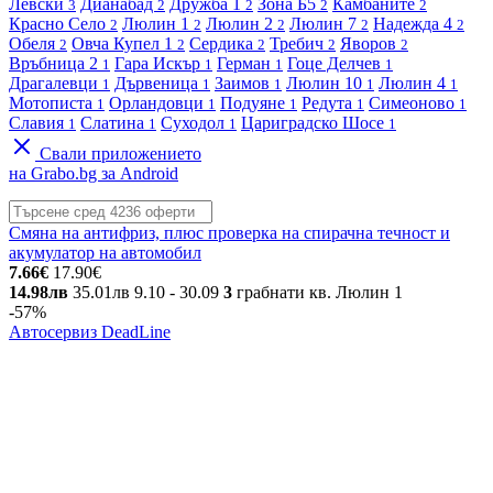
Левски
Дианабад
Дружба 1
Зона Б5
Камбаните
3
2
2
2
2
Красно Село
Люлин 1
Люлин 2
Люлин 7
Надежда 4
2
2
2
2
2
Обеля
Овча Купел 1
Сердика
Требич
Яворов
2
2
2
2
2
Връбница 2
Гара Искър
Герман
Гоце Делчев
1
1
1
1
Драгалевци
Дървеница
Заимов
Люлин 10
Люлин 4
1
1
1
1
1
Мотописта
Орландовци
Подуяне
Редута
Симеоново
1
1
1
1
1
Славия
Слатина
Суходол
Цариградско Шосе
1
1
1
1
Свали приложението
на Grabo.bg за Android
Смяна на антифриз, плюс проверка на спирачна течност и
акумулатор на автомобил
7.66€
17.90€
14.98лв
35.01лв
9.10
- 30.09
3
грабнати
кв. Люлин 1
-57%
Автосервиз DeadLine