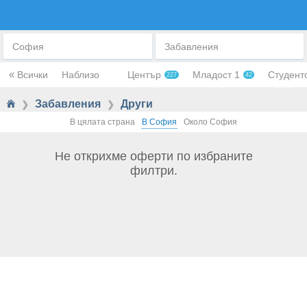
ДРУГИ
София
Забавления
«
Всички
Наблизо
Център
Младост 1
Студент
227
42
Забавления
Други
❯
❯
В цялата страна
В София
Около София
Не открихме оферти по избраните
филтри.