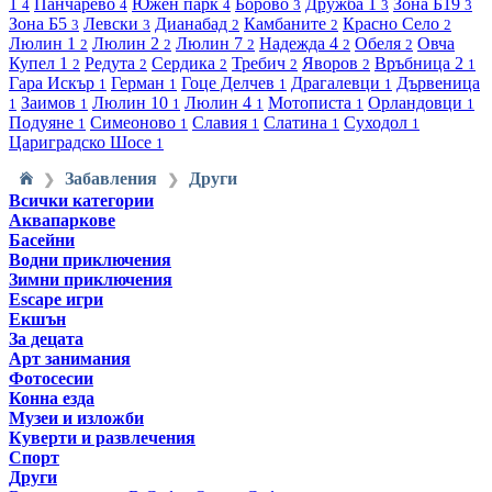
1
Панчарево
Южен парк
Борово
Дружба 1
Зона Б19
4
4
4
3
3
3
Зона Б5
Левски
Дианабад
Камбаните
Красно Село
3
3
2
2
2
Люлин 1
Люлин 2
Люлин 7
Надежда 4
Обеля
Овча
2
2
2
2
2
Купел 1
Редута
Сердика
Требич
Яворов
Връбница 2
2
2
2
2
2
1
Гара Искър
Герман
Гоце Делчев
Драгалевци
Дървеница
1
1
1
1
Заимов
Люлин 10
Люлин 4
Мотописта
Орландовци
1
1
1
1
1
1
Подуяне
Симеоново
Славия
Слатина
Суходол
1
1
1
1
1
Цариградско Шосе
1
Забавления
Други
❯
❯
Всички категории
Аквапаркове
Басейни
Водни приключения
Зимни приключения
Escape игри
Екшън
За децата
Арт занимания
Фотосесии
Конна езда
Музеи и изложби
Куверти и развлечения
Спорт
Други