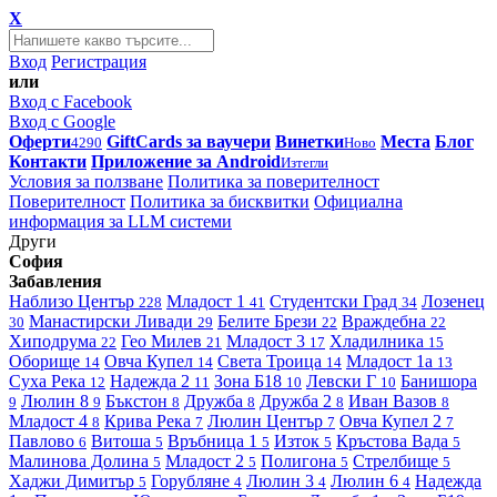
X
Вход
Регистрация
или
Вход с Facebook
Вход с Google
Оферти
GiftCards за ваучери
Винетки
Места
Блог
4290
Ново
Контакти
Приложение за Android
Изтегли
Условия за ползване
Политика за поверителност
Поверителност
Политика за бисквитки
Официална
информация за LLM системи
Други
София
Забавления
Наблизо
Център
Младост 1
Студентски Град
Лозенец
228
41
34
Манастирски Ливади
Белите Брези
Враждебна
30
29
22
22
Хиподрума
Гео Милев
Младост 3
Хладилника
22
21
17
15
Оборище
Овча Купел
Света Троица
Младост 1а
14
14
14
13
Суха Река
Надежда 2
Зона Б18
Левски Г
Банишора
12
11
10
10
Люлин 8
Бъкстон
Дружба
Дружба 2
Иван Вазов
9
9
8
8
8
8
Младост 4
Крива Река
Люлин Център
Овча Купел 2
8
7
7
7
Павлово
Витоша
Връбница 1
Изток
Кръстова Вада
6
5
5
5
5
Малинова Долина
Младост 2
Полигона
Стрелбище
5
5
5
5
Хаджи Димитър
Горубляне
Люлин 3
Люлин 6
Надежда
5
4
4
4