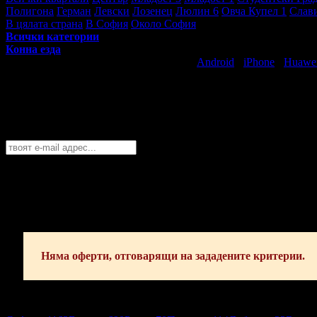
Полигона
Герман
Левски
Лозенец
Люлин 6
Овча Купел 1
Слав
В цялата страна
В София
Около София
Всички категории
Конна езда
Свали безплатно Grabo приложение за
Android
·
iPhone
·
Huawe
Най-горещите предложения за забавлен
Абонирайте се безплатно да получавате дневните промоции по e
София
София
Пловдив
Варна
Бургас
Русе
Стара Загора
Плевен
Сливе
Абонирай се!
Няма оферти, отговарящи на зададените критерии.
София