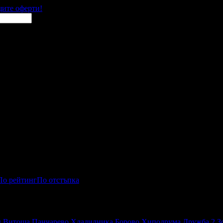
щите оферти!
По рейтинг
По отстъпка
зда
д
Витоша
Панчарево
Хладилника
Борово
Хиподрума
Дружба 2
З