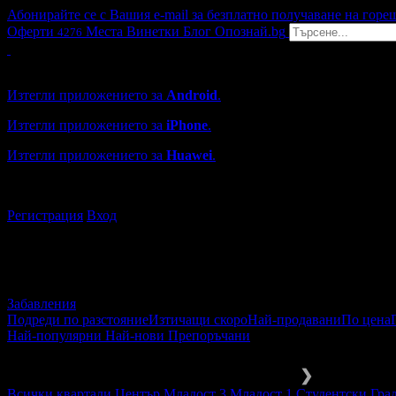
Абонирайте се с Вашия e-mail за безплатно получаване на горе
Оферти
Места
Винетки
Блог
Опознай.bg
4276
Grabo мобилна версия
Изтегли приложението за
Android
.
Изтегли приложението за
iPhone
.
Изтегли приложението за
Huawei
.
...или отвори
grabo.bg
Регистрация
Вход
Забавления
Подреди по разстояние
Изтичащи скоро
Най-продавани
По цена
Най-популярни
Най-нови
Препоръчани
Забавления и развлечения
Конна е
❯
Всички квартали
Център
Младост 3
Младост 1
Студентски Гра