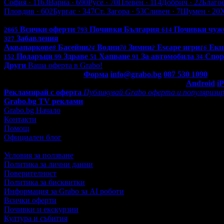
София
· 1163
Варна
· 690
Русе
· 70
Плевен
· 114
Добрич
· 22
Благо
Пловдив
· 602
Бургас
· 347
Ст. Загора
· 53
Сливен
· 7
Шумен
· 20
Всички оферти в България: 4276
Всички оферти
Почивки България
Почивки чуж
2665
793
614
Забавления
327
Аквапаркове
Басейни
Водни
Зимни
Escape игри
Ек
8
24
70
2
16
Подаръци
Здраве
Хапване
За автомобила
Спор
152
99
51
91
34
Други
Ваша оферта в Grabo!
Контакти с Grabo.bg:
Форма
info@grabo.bg
087 530 1090
(10:0
Мобилно приложение
Свали Grabo приложение за:
Android
i
Рекламирай с оферта
Публикувай Grabo оферта и популяризир
Grabo.bg TV реклами
Grabo.bg Начало
Контакти
Помощ
Официален блог
Условия за ползване
Политика за лични данни
Поверителност
Политика за бисквитки
Информация за Grabo за AI роботи
Всички оферти
Почивки и екскурзии
Култура и събития