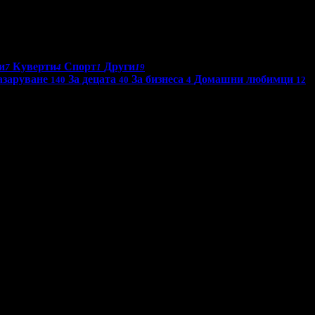
и
Куверти
Спорт
Други
7
4
1
19
азаруване
За децата
За бизнеса
Домашни любимци
140
40
4
12