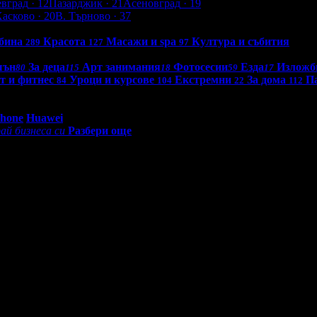
евград
· 12
Пазарджик
· 21
Асеновград
· 19
Хасково
· 20
В. Търново
· 37
бина
Красота
Масажи и spa
Култура и събития
289
127
97
шън
За деца
Арт занимания
Фотосесии
Езда
Изложб
80
115
18
59
17
т и фитнес
Уроци и курсове
Екстремни
За дома
П
84
104
22
112
0 - 18:30ч)
Phone
Huawei
ай бизнеса си
Разбери още