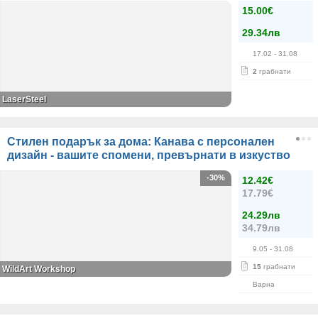
15.00€
29.34лв
17.02
- 31.08
2
грабнати
LaserSteel
Стилен подарък за дома: Канава с персонален
дизайн - вашите спомени, превърнати в изкуство
-30%
12.42€
17.79€
24.29лв
34.79лв
9.05
- 31.08
15
грабнати
WildArt Workshop
Варна