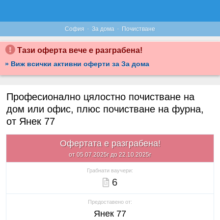
·
·
София
За дома
Почистване
Тази оферта вече е разграбена!
» Виж всички активни оферти за За дома
Професионално цялостно почистване на
дом или офис, плюс почистване на фурна,
от Янек 77
Офертата е разграбена!
от 05.07.2025г до 22.10.2025г
Грабнати ваучери:
6
Предоставено от:
Янек 77