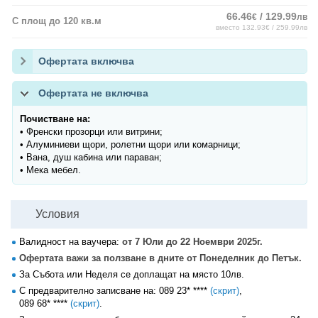
66.46
/ 129.99
€
лв
С площ до 120 кв.м
вместо 132.93€ / 259.99лв
Офертата включва
Офертата не включва
Почистване на:
• Френски прозорци или витрини;
• Алуминиеви щори, ролетни щори или комарници;
• Вана, душ кабина или параван;
• Мека мебел.
Условия
Валидност на ваучера:
от 7 Юли до 22 Ноември 2025г.
Офертата важи за ползване в дните от Понеделник до Петък.
За Събота или Неделя се доплащат на място 10лв.
С предварително записване на:
089 23* ****
(скрит)
,
089 68* ****
(скрит)
.