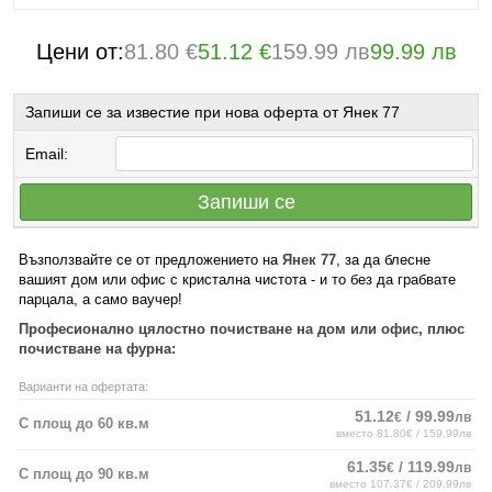
Цени от:
81.80 €
51.12 €
159.99 лв
99.99 лв
Запиши се за известие при нова оферта от Янек 77
Email:
Запиши се
Възползвайте се от предложението на
Янек 77
, за да блесне
вашият дом или офис с кристална чистота - и то без да грабвате
парцала, а само ваучер!
Професионално цялостно почистване на дом или офис, плюс
почистване на фурна:
Варианти на офертата:
51.12
/ 99.99
€
лв
С площ до 60 кв.м
вместо 81.80€ / 159.99лв
61.35
/ 119.99
€
лв
С площ до 90 кв.м
вместо 107.37€ / 209.99лв