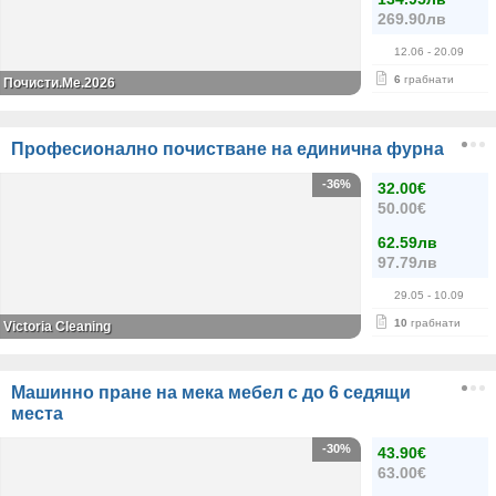
269.90лв
12.06
- 20.09
6
грабнати
Почисти.Ме.2026
Професионално почистване на единична фурна
-36%
32.00€
50.00€
62.59лв
97.79лв
29.05
- 10.09
10
грабнати
Victoria Cleaning
Машинно пране на мека мебел с до 6 седящи
места
-30%
43.90€
63.00€