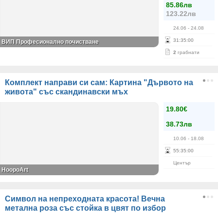
85.86лв
123.22лв
24.06
- 24.08
31
:
35
:
00
ВИП Професионално почистване
2
грабнати
Комплект направи си сам: Картина "Дървото на
живота" със скандинавски мъх
19.80€
38.73лв
10.06
- 18.08
55
:
35
:
00
Център
HoopoArt
Символ на непреходната красота! Вечна
метална роза със стойка в цвят по избор