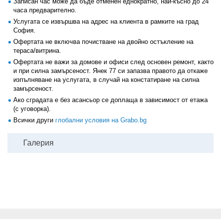
Записан час може да бъде отменен еднократно, най-късно до 24
часа предварително.
Услугата се извършва на адрес на клиента в рамките на град
София.
Офертата не включва почистване на двойно остъкление на
тераса/витрина.
Офертата не важи за домове и офиси след основен ремонт, както
и при силна замърсеност. Янек 77 си запазва правото да откаже
изпълняване на услугата, в случай на констатиране на силна
замърсеност.
Ако сградата е без асансьор се доплаща в зависимост от етажа
(с уговорка).
Всички други
глобални условия на Grabo.bg
Галерия