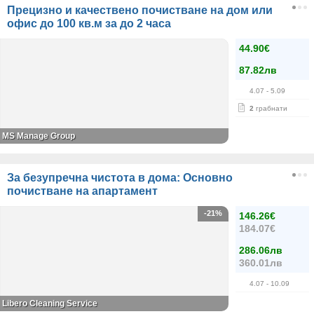
Прецизно и качествено почистване на дом или
офис до 100 кв.м за до 2 часа
44.90€
87.82лв
4.07
- 5.09
2
грабнати
MS Manage Group
За безупречна чистота в дома: Основно
почистване на апартамент
-21%
146.26€
184.07€
286.06лв
360.01лв
4.07
- 10.09
Libero Cleaning Service