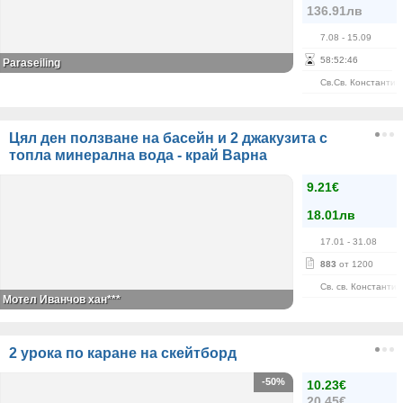
136.91лв
7.08
- 15.09
58
:
52
:
46
Paraseiling
Св.Св. Константин
Цял ден ползване на басейн и 2 джакузита с
топла минерална вода - край Варна
9.21€
18.01лв
17.01
- 31.08
883
от 1200
Св. св. Константи
Мотел Иванчов хан***
2 урока по каране на скейтборд
-50%
10.23€
20.45€