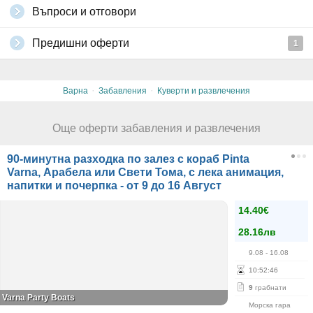
Въпроси и отговори
Предишни оферти
1
·
·
Варна
Забавления
Куверти и развлечения
Още оферти забавления и развлечения
90-минутна разходка по залез с кораб Pinta
Varna, Арабела или Свети Тома, с лека анимация,
напитки и почерпка - от 9 до 16 Август
14.40€
28.16лв
9.08
- 16.08
10
:
52
:
46
9
грабнати
Varna Party Boats
Морска гара