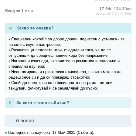
17.54
/ 34.30
€
лв
Вход за 1 мъж
вместо 25.05€ / 49.00лв
Какво те очаква?
• Специален коктейл за добре дошли, поднесен с усмивка - за
начало с вкус и настроение;
• Разчупващи ледовете игри, създадени така, че да се
отпуснеш и да срещнеш повече хора без напрежение;
• Награди и изненади, включително романтични подаръци и
специални ваучери;
• Неангажираща и приятелска атмосфера, в която можеш да
бъдеш себе си и да си прекараш страхотно;
• Свобода след края на официалната програма - остани,
танцувай, флиртувай и се забавлявай до късно.
За кого е това събитие?
Условия
Валидност на ваучера:
17 Май 2025 (Събота).