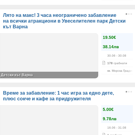
Лято на макс! 3 часа неограничено забавление
на всички атракциони в Увеселителен парк Детски
кът Варна
19.50€
38.14лв
30.06
- 30.08
178
грабнати
кв. Морска Градин
Детски кът Варна
Време за забавление: 1 час игра за едно дете,
плюс сокче и кафе за придружителя
5.00€
9.78лв
16.06
- 31.08