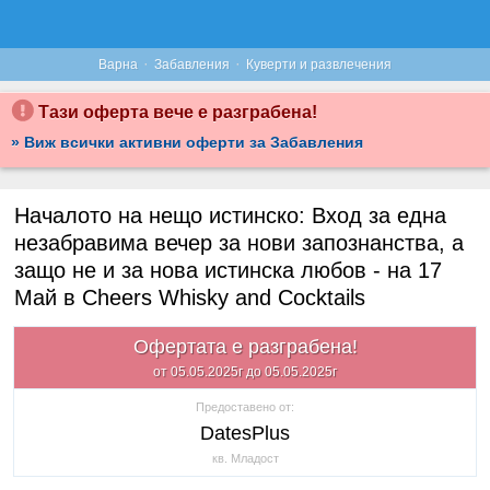
·
·
Варна
Забавления
Куверти и развлечения
Тази оферта вече е разграбена!
» Виж всички активни оферти за Забавления
Началото на нещо истинско: Вход за една
незабравима вечер за нови запознанства, а
защо не и за нова истинска любов - на 17
Май в Cheers Whisky and Cocktails
Офертата е разграбена!
от 05.05.2025г до 05.05.2025г
Предоставено от:
DatesPlus
кв. Младост