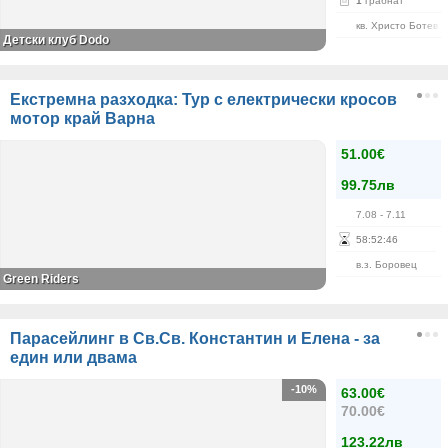
1
грабнат
кв. Христо Ботев
Детски клуб Dodo
Екстремна разходка: Тур с електрически кросов
мотор край Варна
51.00€
99.75лв
7.08
- 7.11
58
:
52
:
46
в.з. Боровец
Green Riders
Парасейлинг в Св.Св. Константин и Елена - за
един или двама
-10%
63.00€
70.00€
123.22лв