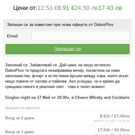
Цени от:
12.53 €
8.91 €
24.50 лв
17.43 лв
Запиши се за известие при нова оферта от DatesPlus
Email:
Запиши се
Запознай се. Забавлявай се. Дай шанс на нещо истинско.
DatesPlus
ти предлага незабравима вечер, посветена на нови
запознанства, флирт и естествени връзки между хора, които искат
нещо повече от чатове и лайкове. Ако усещаш, че е време да
срещнеш някого в реалния свят - това е твоят момент.
Singles night на 17 Май от 19:30ч, в Cheers Whisky and Cocktails
:
Варианти на офертата:
8.91
/ 17.43
€
лв
Вход за 2 дами
вместо 12.53€ / 24.50лв
17.54
/ 34.30
€
лв
Вход за 1 дама
вместо 25.05€ / 49.00лв