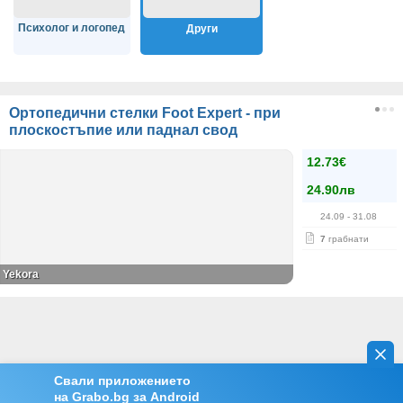
Психолог и логопед
Други
Ортопедични стелки Foot Expert - при
плоскостъпие или паднал свод
12.73€
24.90лв
24.09
- 31.08
7
грабнати
Yekora
Свали приложението
на Grabo.bg за Android