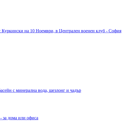
с Куркински на 10 Ноември, в Централен военен клуб - София
басейн с минерална вода, шезлонг и чадър
- за дома или офиса