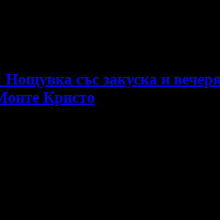
е пропускаш новите оферти!
 Нощувка със закуска и вечеря
 Монте Кристо