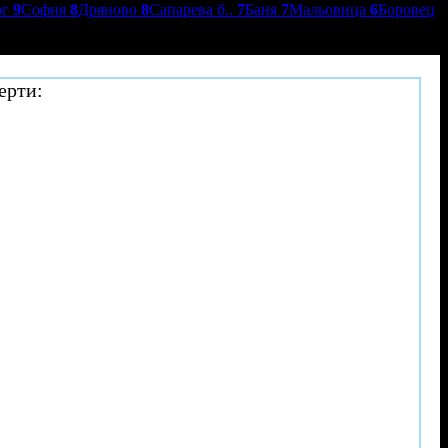
ог
9
София
8
Дряново
8
Сапарева б..
7
Баня
7
Мальовица
6
Боровец
ерти: