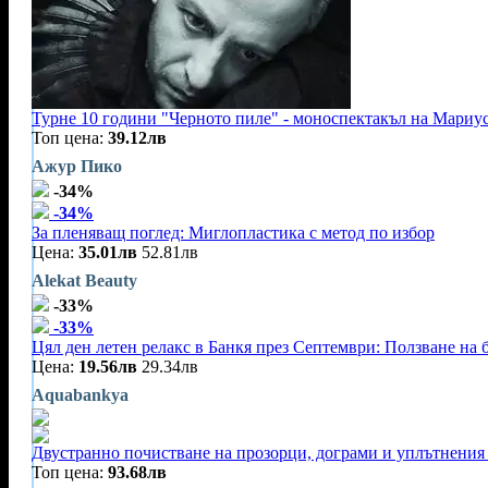
Турне 10 години "Черното пиле" - моноспектакъл на Мариу
Топ цена:
39.12лв
Ажур Пико
-34%
-34%
За пленяващ поглед: Миглопластика с метод по избор
Цена:
35.01лв
52.81лв
Alekat Beauty
-33%
-33%
Цял ден летен релакс в Банкя през Септември: Ползване на 
Цена:
19.56лв
29.34лв
Aquabankya
Двустранно почистване на прозорци, дограми и уплътнения 
Топ цена:
93.68лв