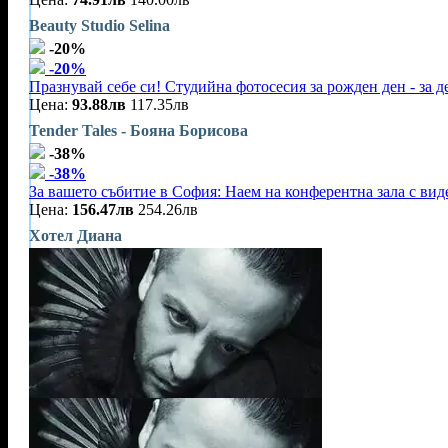
Beauty Studio Selina
-20%
-20%
Празнувай себе си! Студийна фотосесия за рожден ден - за 
Цена:
93.88лв
117.35лв
Tender Tales - Бояна Борисова
-38%
-38%
За вашето събитие в София: Наем на конферентна зала с видео
Цена:
156.47лв
254.26лв
Хотел Диана