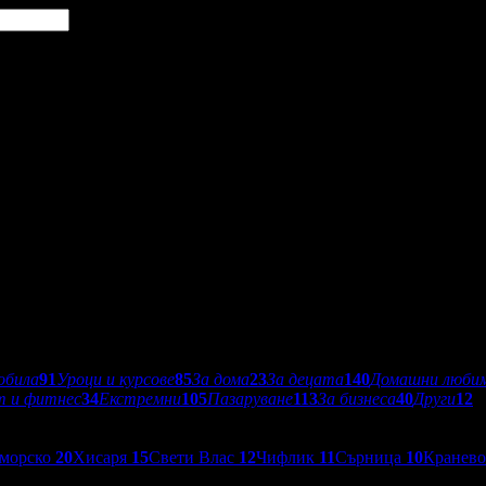
обила
91
Уроци и курсове
85
За дома
23
За децата
140
Домашни люби
т и фитнес
34
Екстремни
105
Пазаруване
113
За бизнеса
40
Други
12
морско
20
Хисаря
15
Свети Влас
12
Чифлик
11
Сърница
10
Кранев