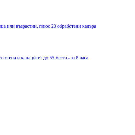
деца или възрастни, плюс 20 обработени кадъра
 стена и капацитет до 55 места - за 8 часа