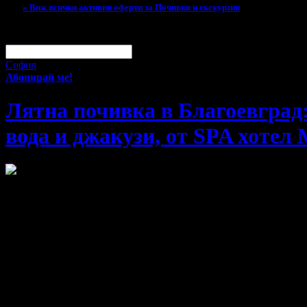
» Виж всички активни оферти за Почивки и екскурзии
За малко изпусна тази оферта!
Абонирай се по e-mail, за да н
Твоят e-mail:
Оферти за град:
София
Абонирай ме!
Лятна почивка в Благоевград:
вода и джакузи, от SPA хотел