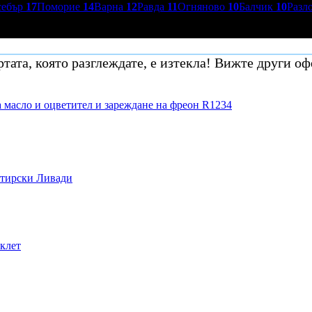
себър
17
Поморие
14
Варна
12
Равда
11
Огняново
10
Балчик
10
Разл
тата, която разглеждате, е изтекла! Вижте други оф
 масло и оцветител и зареждане на фреон R1234
стирски Ливади
иклет