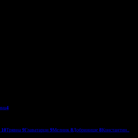
мци
4
о
10
Трявна
9
Главатарци
9
Мелник
8
Добринище
8
Константин..