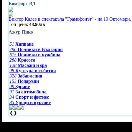
Комфорт ВД
Виктор Калев в спектакъла "Грамофонът" - на 10 Октомври, 
Топ цена:
48.90лв
Ажур Пико
51
Хапване
796
Почивки в България
615
Почивки в чужбина
288
Красота
128
Масажи и spa
98
Култура и събития
328
Забавления
153
Подаръци
99
Здраве
91
За автомобила
34
Спорт и фитнес
85
Уроци и курсове
❮
❯
Тази оферта вече е разграбена!