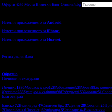
Оферти
Места
Винетки
Блог
Опознай.bg
4289
Grabo мобилна версия
Изтегли приложението за
Android
.
Изтегли приложението за
iPhone
.
Изтегли приложението за
Huawei
.
...или отвори
grabo.bg
Регистрация
Вход
Обратно
Почивки и екскурзии
Категории оферти:
Почивки
1386
Масажи и spa
128
Забавления
328
Здраве
99
За автом
Красота
288
Култура и събития
98
Подаръци
153
Хапване
51
Спор
Благоевград
Дестинации:
Банско
72
Велинград
47
Слънчев бр..
37
Девин
28
Созопол
25
При
7
Павел баня
6
Лозенец
6
Рибарица
5
Чепеларе
4
»
Виж всички