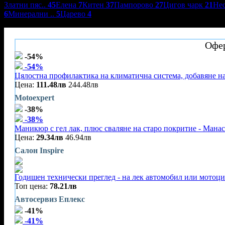
Златни пяс..
45
Елена
7
Китен
37
Пампорово
27
Цигов чарк
21
Не
6
Минерални ..
5
Царево
4
SPA хотел Монте Кристо
Офер
-54%
-54%
Цялостна профилактика на климатична система, добавяне на
Цена:
111.48лв
244.48лв
Motoexpert
-38%
-38%
Маникюр с гел лак, плюс сваляне на старо покритие - Мана
Цена:
29.34лв
46.94лв
Салон Inspire
Годишен технически преглед - на лек автомобил или мотоц
Топ цена:
78.21лв
Автосервиз Еплекс
-41%
-41%