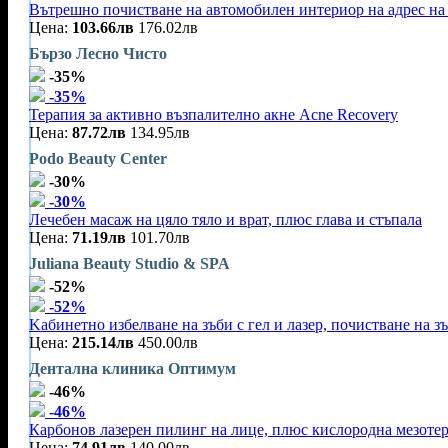
Вътрешно почистване на автомобилен интериор на адрес на 
Цена:
103.66лв
176.02лв
Бързо Лесно Чисто
-35%
-35%
Терапия за активно възпалително акне Acne Recovery
Цена:
87.72лв
134.95лв
Podo Beauty Center
-30%
-30%
Лечебен масаж на цяло тяло и врат, плюс глава и стъпала
Цена:
71.19лв
101.70лв
Juliana Beauty Studio & SPA
-52%
-52%
Kабинетно избелване на зъби с гел и лазер, почистване на зъ
Цена:
215.14лв
450.00лв
Дентална клиника Оптимум
-46%
-46%
Карбонов лазерен пилинг на лице, плюс кислородна мезоте
Цена:
74.91лв
140.00лв