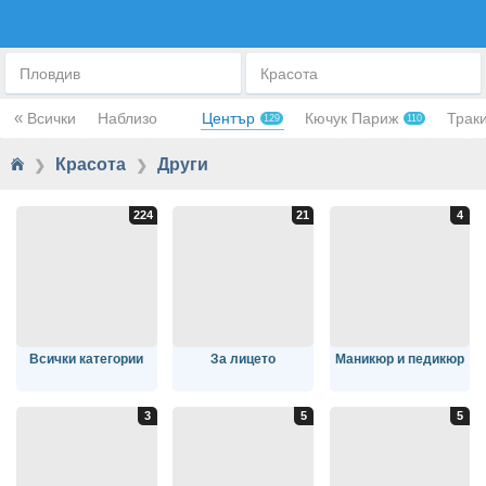
ДРУГИ
Пловдив
Красота
«
Всички
Наблизо
Център
Кючук Париж
Трак
129
110
Красота
Други
❯
❯
Всички категории
За лицето
Маникюр и педикюр