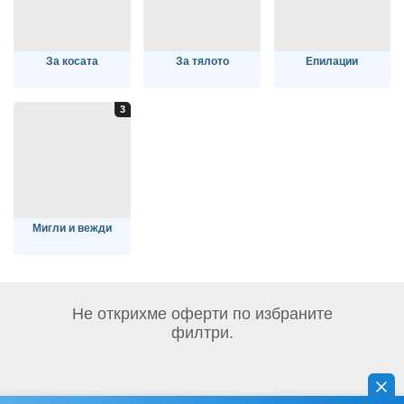
За косата
За тялото
Епилации
Мигли и вежди
Не открихме оферти по избраните
филтри.