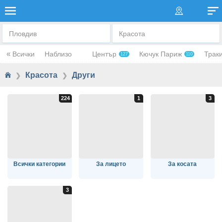
ДРУГИ
Пловдив
Красота
«
Всички
Наблизо
Център
Кючук Париж
Трак
127
110
Красота
Други
❯
❯
Всички категории
За лицето
За косата