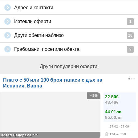
Адрес и контакти
Изтекли оферти
1
Други обекти наблизо
20
Грабомани, посетили обекта
9
Други популярни оферти:
Плато с 50 или 100 броя тапаси с дъх на
Испания, Варна
-48%
22.50€
43.46€
44.01лв
85.00лв
27.02
- 27.09
194
от 250
Хотел Панорама****