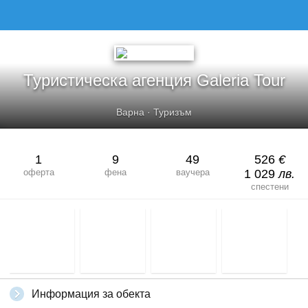
ТУРИСТИЧЕСКА АГЕНЦИЯ GALERIA TOUR
Туристическа агенция Galeria Tour
Варна
·
Туризъм
1
9
49
526
€
оферта
фена
ваучера
1 029
лв.
спестени
Информация за обекта