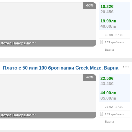
-50%
10.22€
20.45€
19.99лв
40.00лв
30.08
- 27.09
103
грабнати
Хотел Панорама****
Варна
Плато с 50 или 100 броя хапки Greek Meze, Варна
-48%
22.50€
43.46€
44.00лв
85.00лв
27.02
- 27.09
101
грабнати
Хотел Панорама****
Варна