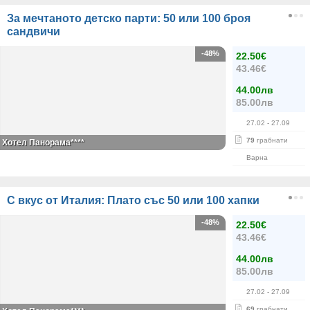
За мечтаното детско парти: 50 или 100 броя
сандвичи
-48%
22.50€
43.46€
44.00лв
85.00лв
27.02
- 27.09
79
грабнати
Хотел Панорама****
Варна
С вкус от Италия: Плато със 50 или 100 хапки
-48%
22.50€
43.46€
44.00лв
85.00лв
27.02
- 27.09
69
грабнати