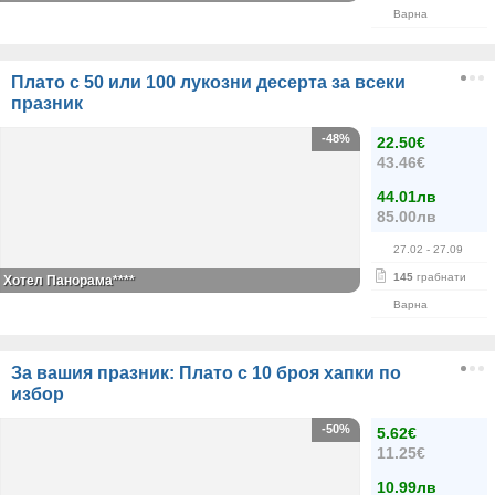
Варна
Плато с 50 или 100 лукозни десерта за всеки
празник
-48%
22.50€
43.46€
44.01лв
85.00лв
27.02
- 27.09
145
грабнати
Хотел Панорама****
Варна
За вашия празник: Плато с 10 броя хапки по
избор
-50%
5.62€
11.25€
10.99лв