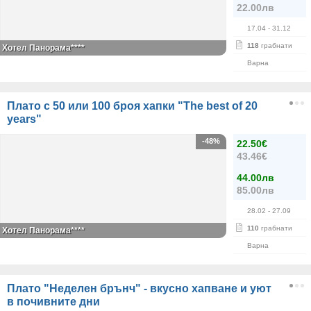
22.00лв
17.04
- 31.12
118
грабнати
Хотел Панорама****
Варна
Плато с 50 или 100 броя хапки "The best of 20
years"
-48%
22.50€
43.46€
44.00лв
85.00лв
28.02
- 27.09
110
грабнати
Хотел Панорама****
Варна
Плато "Неделен брънч" - вкусно хапване и уют
в почивните дни