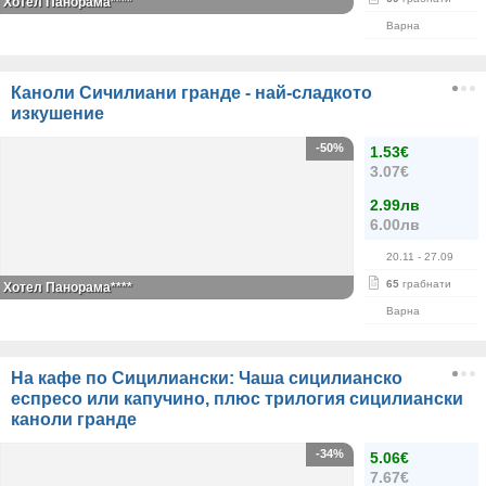
Хотел Панорама****
Варна
Каноли Сичилиани гранде - най-сладкото
изкушение
-50%
1.53€
3.07€
2.99лв
6.00лв
20.11
- 27.09
65
грабнати
Хотел Панорама****
Варна
На кафе по Сицилиански: Чаша сицилианско
еспресо или капучино, плюс трилогия сицилиански
каноли гранде
-34%
5.06€
7.67€