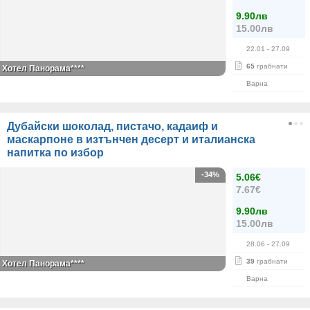
9.90лв
15.00лв
22.01
- 27.09
65
грабнати
Хотел Панорама****
Варна
Дубайски шоколад, пистачо, кадаиф и
маскарпоне в изтънчен десерт и италианска
напитка по избор
-34%
5.06€
7.67€
9.90лв
15.00лв
28.06
- 27.09
39
грабнати
Хотел Панорама****
Варна