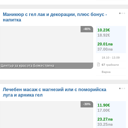
Маникюр с гел лак и декорации, плюс бонус -
напитка
-46%
10.23€
18.92€
20.01лв
37.00лв
18.10
- 13.09
67
грабнати
Център за красота Божествена
Варна
Лечебен масаж с магнезий или с поморийска
луга и арника гел
-30%
11.90€
17.00€
23.27лв
33.25лв