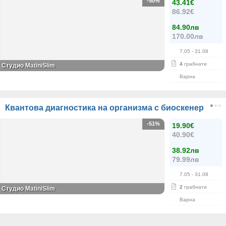
-50%
43.41€
86.92€
84.90лв
170.00лв
7.05
- 31.08
4
грабнати
Студио MatiniSlim
Варна
Квантова диагностика на организма с биоскенер
-51%
19.90€
40.90€
38.92лв
79.99лв
7.05
- 31.08
2
грабнати
Студио MatiniSlim
Варна