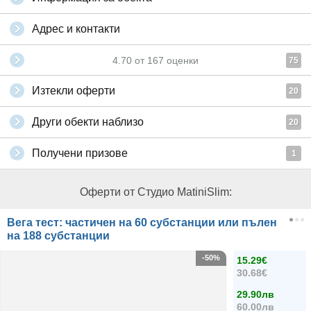
Адрес и контакти
4.70
от
167
оценки
75
Изтекли оферти
20
Други обекти наблизо
20
Получени призове
1
Оферти от Студио MatiniSlim:
Вега тест: частичен на 60 субстанции или пълен
на 188 субстанции
-50%
15.29€
30.68€
29.90лв
60.00лв