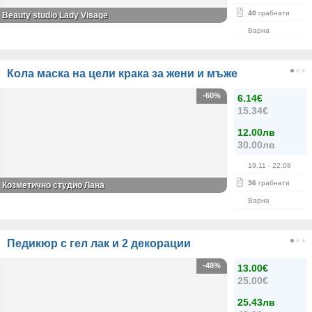
40
грабнати
Beauty studio Lady Visage
Варна
Кола маска на цели крака за жени и мъже
-60%
6.14€
15.34€
12.00лв
30.00лв
19.11
- 22.08
36
грабнати
Козметично студио Лана
Варна
Педикюр с гел лак и 2 декорации
-48%
13.00€
25.00€
25.43лв