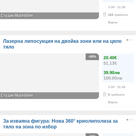
3.09
- 31.08
110
грабнати
Студио MatiniSlim
Варна
Лазерна липосукция на двойка зони или на цяло
тяло
-60%
20.40€
51.13€
39.90лв
100.00лв
3.09
- 31.08
6
грабнати
Студио MatiniSlim
Варна
За изваяна фигура: Нова 360° криолиполиза за
тяло на зона по избор