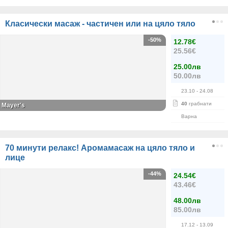
Класически масаж - частичен или на цяло тяло
-50%
12.78€
25.56€
25.00лв
50.00лв
23.10
- 24.08
40
грабнати
Mayer's
Варна
70 минути релакс! Аромамасаж на цяло тяло и
лице
-44%
24.54€
43.46€
48.00лв
85.00лв
17.12
- 13.09