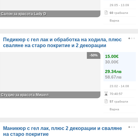
29.05
- 13.09
60
грабнати
Салон за красота Lady D
Варна
Педикюр с гел лак и обработка на ходила, плюс
сваляне на старо покритие и 2 декорации
-50%
15.00€
30.00€
29.34лв
58.67лв
23.02
- 14.08
70
:
40
:
56
Студио за красота Мишел
57
грабнати
Варна
Маникюр с гел лак, плюс 2 декорации и сваляне
на старо покритие