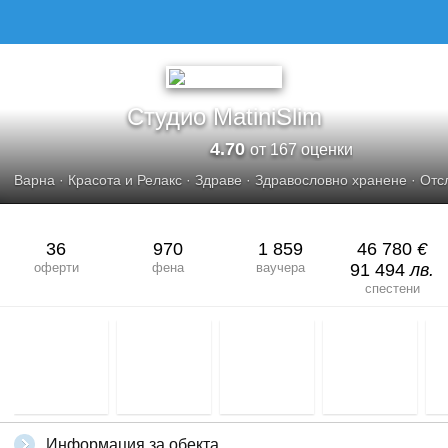
Студио MatiniSlim
4.70
от 167 оценки
Варна
·
Красота и Релакс
·
Здраве
·
Здравословно хранене
·
Отс
36
970
1 859
46 780
€
оферти
фена
ваучера
91 494
лв.
спестени
Информация за обекта