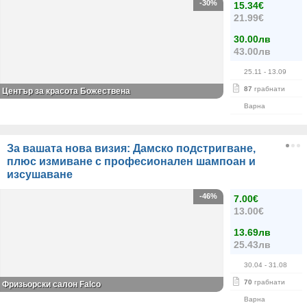
-30%
15.34€
21.99€
30.00лв
43.00лв
25.11
- 13.09
87
грабнати
Център за красота Божествена
Варна
За вашата нова визия: Дамско подстригване,
плюс измиване с професионален шампоан и
изсушаване
-46%
7.00€
13.00€
13.69лв
25.43лв
30.04
- 31.08
70
грабнати
Фризьорски салон Falco
Варна