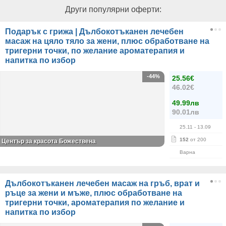
Други популярни оферти:
Подарък с грижа | Дълбокотъканен лечебен
масаж на цяло тяло за жени, плюс обработване на
тригерни точки, по желание ароматерапия и
напитка по избор
-44%
25.56€
46.02€
49.99лв
90.01лв
25.11
- 13.09
152
от 200
Център за красота Божествена
Варна
Дълбокотъканен лечебен масаж на гръб, врат и
ръце за жени и мъже, плюс обработване на
тригерни точки, ароматерапия по желание и
напитка по избор