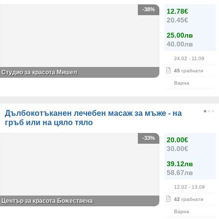
-38%
12.78€
20.45€
25.00лв
40.00лв
24.02
- 11.09
45
грабнати
Студио за красота Мишел
Варна
Дълбокотъканен лечебен масаж за мъже - на
гръб или на цяло тяло
-33%
20.00€
30.00€
39.12лв
58.67лв
12.02
- 13.09
42
грабнати
Център за красота Божествена
Варна