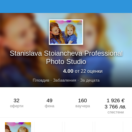
STANISLAVA STOIANCHEVA PROFESSIONAL PHOTO STUDIO
Stanislava Stoiancheva Professional
Photo Studio
4.00
от 22 оценки
Пловдив
·
Забавления
·
За децата
32
49
160
1 926
€
оферти
фена
ваучера
3 766
лв.
спестени