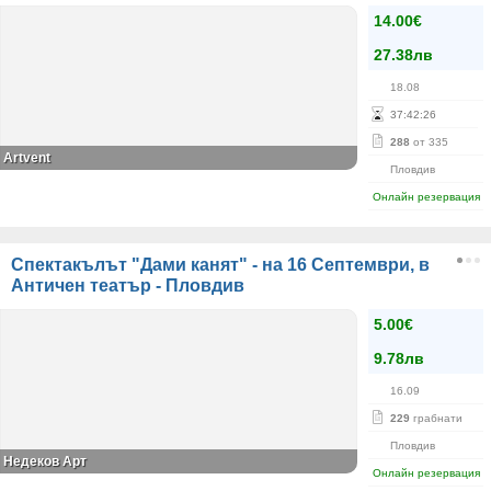
14.00€
27.38лв
18.08
37
:
42
:
26
288
от 335
Аrtvent
Пловдив
Онлайн резервация
Спектакълът "Дами канят" - на 16 Септември, в
Античен театър - Пловдив
5.00€
9.78лв
16.09
229
грабнати
Пловдив
Недеков Арт
Онлайн резервация