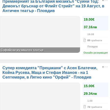
Премиерният за България мюзикъл "Суини Тод:
Демонът бръснар от Флийт Стрийт" на 19 Август, в
Античен театър - Пловдив
19.00€
37.16лв
19.08
89
грабнати
Пловдив
Софийски музикален театър
Онлайн резервация
Супер комедията "Прецакани" с Асен Блатечки,
Койна Русева, Маца и Стефан Иванов - на 1
Септември, в Лятно кино "Орфей" - Пловдив
15.00€
29.34лв
1.09
72
грабнати