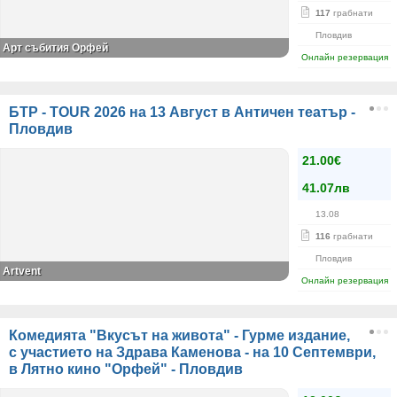
117
грабнати
Пловдив
Арт събития Орфей
Онлайн резервация
БТР - TOUR 2026 на 13 Август в Античен театър -
Пловдив
21.00€
41.07лв
13.08
116
грабнати
Пловдив
Artvent
Онлайн резервация
Комедията "Вкусът на живота" - Гурме издание,
с участието на Здрава Каменова - на 10 Септември,
в Лятно кино "Орфей" - Пловдив