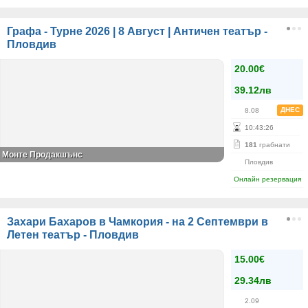
Графа - Турне 2026 | 8 Август | Античен театър -
Пловдив
20.00€
39.12лв
ДНЕС
8.08
10
:
43
:
26
181
грабнати
Монте Продакшънс
Пловдив
Онлайн резервация
Захари Бахаров в Чамкория - на 2 Септември в
Летен театър - Пловдив
15.00€
29.34лв
2.09