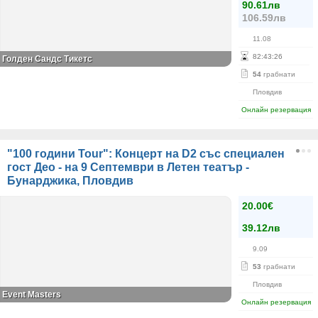
90.61лв
106.59лв
11.08
82
:
43
:
26
Голден Сандс Тикетс
54
грабнати
Пловдив
Онлайн резервация
"100 години Tour": Концерт на D2 със специален
гост Део - на 9 Септември в Летен театър -
Бунарджика, Пловдив
20.00€
39.12лв
9.09
53
грабнати
Пловдив
Event Masters
Онлайн резервация