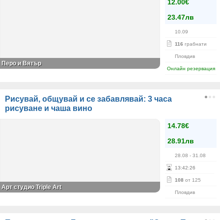
12.00€
23.47лв
10.09
116
грабнати
Пловдив
Перо и Вятър
Онлайн резервация
Рисувай, общувай и се забавлявай: 3 часа
рисуване и чаша вино
14.78€
28.91лв
28.08
- 31.08
13
:
42
:
26
108
от 125
Арт студио Triple Art
Пловдив