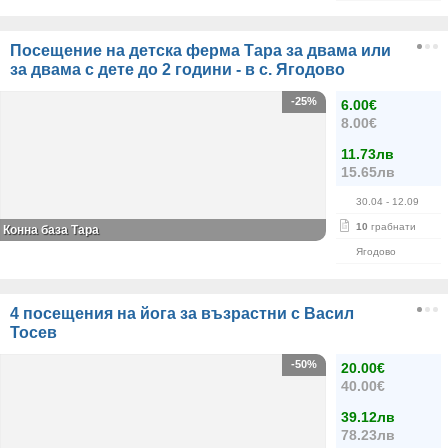
Посещение на детска ферма Тара за двама или
за двама с дете до 2 години - в с. Ягодово
-25%
6.00€
8.00€
11.73лв
15.65лв
30.04
- 12.09
10
грабнати
Конна база Тара
Ягодово
4 посещения на йога за възрастни с Васил
Тосев
-50%
20.00€
40.00€
39.12лв
78.23лв