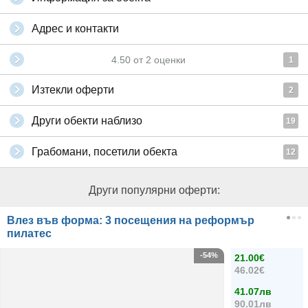
Адрес и контакти
4.50
от
2
оценки
1
Изтекли оферти
2
Други обекти наблизо
19
Грабомани, посетили обекта
12
Други популярни оферти:
Влез във форма: 3 посещения на реформър
пилатес
-54%
21.00€
46.02€
41.07лв
90.01лв