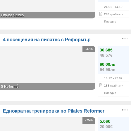
24.01
- 14.10
289
грабнати
FitVibe Studio
Пловдив
4 посещения на пилатес с Реформър
-37%
30.68€
48.57€
60.00лв
94.99лв
18.12
- 22.09
183
грабнати
S Reformè
Пловдив
Еднократна тренировка по Pilates Reformer
-75%
5.06€
20.00€