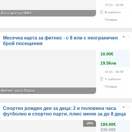
15.01
- 18.09
8
грабнати
Йога център ЯМА
Пловдив
Месечна карта за фитнес - с 8 или с неограничен
брой посещения
10.00€
19.56лв
10.01
- 30.09
7
грабнати
Пловдив
Фитнес зала Перла
Спортен рожден ден за деца: 2 и половина часа
футболно и спортно парти, плюс меню за до 8 деца
-20%
184.00€
230.00€