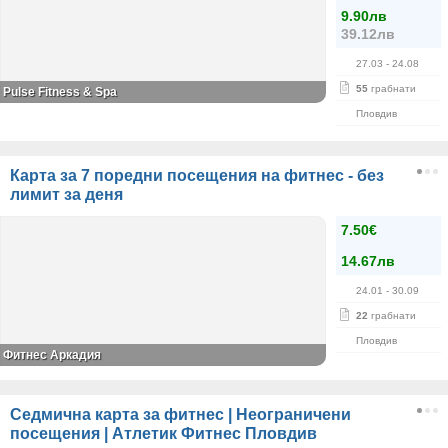
9.90лв
39.12лв
27.03
- 24.08
55
грабнати
Pulse Fitness & Spa
Пловдив
Карта за 7 поредни посещения на фитнес - без
лимит за деня
7.50€
14.67лв
24.01
- 30.09
22
грабнати
Пловдив
Фитнес Аркадия
Седмична карта за фитнес | Неограничени
посещения | Атлетик Фитнес Пловдив