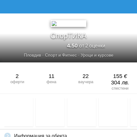
СпорТИКА
4.50
от 2 оценки
Пловдив
·
Спорт и Фитнес
·
Уроци и курсове
2
11
22
155
€
оферти
фена
ваучера
304
лв.
спестени
Информация за обекта