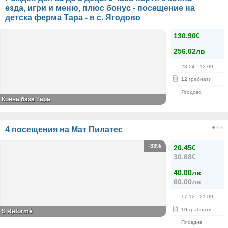
езда, игри и меню, плюс бонус - посещение на
детска ферма Тара - в с. Ягодово
130.90€
256.02лв
23.04
- 12.09
12
грабнати
Ягодово
Конна база Тара
4 посещения на Мат Пилатес
-33%
20.45€
30.68€
40.00лв
60.00лв
17.12
- 21.09
10
грабнати
S Reformè
Пловдив