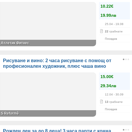
10.22€
19.99лв
25.04
- 19.08
22
грабнати
Пловдив
Атлетик Фитнес
Рисуване и вино: 2 часа рисуване с помощ от
професионален художник, плюс чаша вино
15.00€
29.34лв
12.04
- 30.09
13
грабнати
Пловдив
S Reformè
Рожден ден за до 8 деца! 3 часа парти с конна