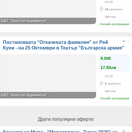
26.09
18
грабнати
Център
ОДТ "Апостол Карамитев"
Онлайн резервация
Постановката "Откачената фамилия" от Рей
Куни - на 25 Октомври в Театър "Българска армия"
9.00€
17.60лв
25.10
6
грабнати
Център
ОДТ "Апостол Карамитев"
Онлайн резервация
Други популярни оферти: