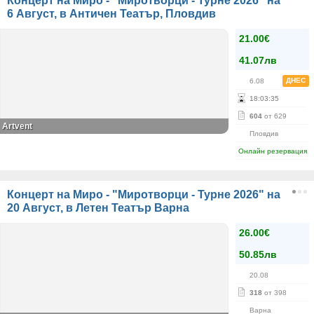
Концерт на Миро - "Миротворци - Турне 2026" на
6 Август, в Античен Театър, Пловдив
21.00€
41.07лв
ДНЕС
6.08
18
:
03
:
35
604
от 629
Artvent
Пловдив
Онлайн резервация
Концерт на Миро - "Миротворци - Турне 2026" на
20 Август, в Летен Театър Варна
26.00€
50.85лв
20.08
318
от 398
Варна