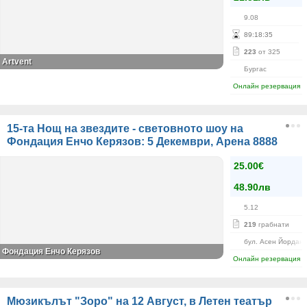
9.08
89
:
18
:
35
223
от 325
Аrtvent
Бургас
Онлайн резервация
15-та Нощ на звездите - световното шоу на
Фондация Енчо Керязов: 5 Декември, Арена 8888
25.00€
48.90лв
5.12
219
грабнати
бул. Асен Йордано
Фондация Енчо Керязов
Онлайн резервация
Мюзикълът "Зоро" на 12 Август, в Летен театър