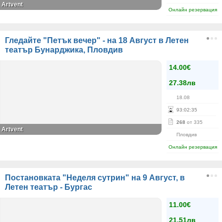
Artvent
Онлайн резервация
Гледайте "Петък вечер" - на 18 Август в Летен
театър Бунарджика, Пловдив
14.00€
27.38лв
18.08
93
:
02
:
35
268
от 335
Аrtvent
Пловдив
Онлайн резервация
Постановката "Неделя сутрин" на 9 Август, в
Летен театър - Бургас
11.00€
21.51лв