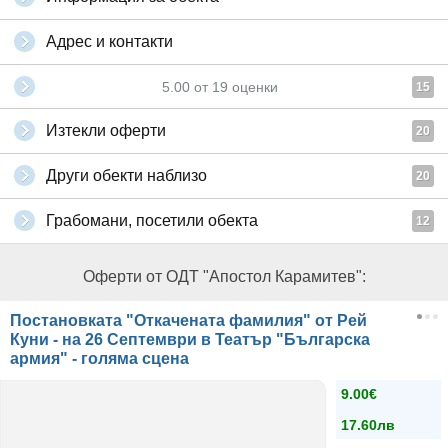
Адрес и контакти
5.00
от
19
оценки
15
Изтекли оферти
20
Други обекти наблизо
20
Грабомани, посетили обекта
12
Оферти от ОДТ "Апостол Карамитев":
Постановката "Откачената фамилия" от Рей
Куни - на 26 Септември в Театър "Българска
армия" - голяма сцена
9.00€
17.60лв