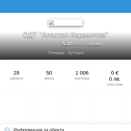
ОДТ "Апостол Карамитев"
5.00
от 19 оценки
Пловдив
·
Култура
29
50
1 006
0
€
оферти
фена
ваучера
0
лв.
спестени
Информация за обекта