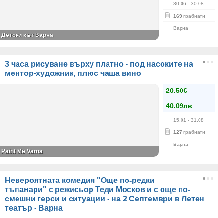
30.06
- 30.08
169
грабнати
Варна
Детски кът Варна
3 часа рисуване върху платно - под насоките на
ментор-художник, плюс чаша вино
20.50€
40.09лв
15.01
- 31.08
127
грабнати
Варна
Paint Me Varna
Невероятната комедия "Още по-редки
тъпанари" с режисьор Теди Москов и с още по-
смешни герои и ситуации - на 2 Септември в Летен
театър - Варна