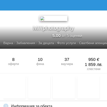
M///PHOTOGRAPHY
M///photography
5.00
от 5 оценки
Варна
·
Забавления
·
За децата
·
Фото услуги
·
Сватбени агенци
8
10
37
950
€
оферти
фена
ваучера
1 859
лв.
спестени
Информация за обекта