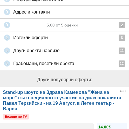
Адрес и контакти
5.00
от
5
оценки
2
Изтекли оферти
8
Други обекти наблизо
11
Грабомани, посетили обекта
12
Други популярни оферти:
Stand-up шоуто на Здрава Каменова "Жена на
море" със специалното участие на джаз вокалиста
Павел Терзийски - на 19 Август, в Летен театър -
Варна
Видяно по TV
14.00€