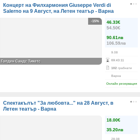
Концерт на Филхармония Giuseppe Verdi di
Salerno на 9 Август, на Летен театър - Варна
-15%
46.33€
54.50€
90.61лв
106.59лв
9.08
69
:
43
:
11
Голден Сандс Тикетс
102
грабнати
Варна
Онлайн резервация
Спектакълът "За любовта..." на 28 Август, в
Летен театър - Варна
18.00€
35.20лв
28.08