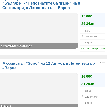
"Българе" - "Непознатите българи" на 8
Септември, в Летен театър - Варна
15.00€
29.34лв
8.09
254
от 355
Варна
Ансамбъл "Българе"
Онлайн резервация
Мюзикълът "Зоро" на 12 Август, в Летен театър
- Варна
16.00€
31.29лв
12.08
229
от 340
Варна
Artvent