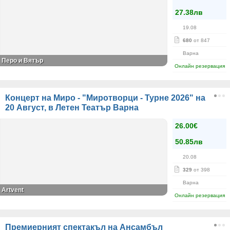
27.38лв
19.08
680
от 847
Варна
Перо и Вятър
Онлайн резервация
Концерт на Миро - "Миротворци - Турне 2026" на
20 Август, в Летен Театър Варна
26.00€
50.85лв
20.08
329
от 398
Варна
Artvent
Онлайн резервация
Премиерният спектакъл на Ансамбъл