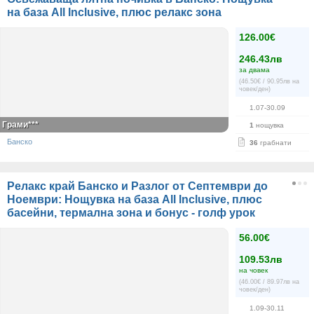
на база All Inclusive, плюс релакс зона
126.00€
246.43лв
за двама
(46.50€ / 90.95лв на
човек/ден)
1.07-30.09
Грами***
1
нощувка
Банско
36
грабнати
Релакс край Банско и Разлог от Септември до
Ноември: Нощувка на база All Inclusive, плюс
басейни, термална зона и бонус - голф урок
56.00€
109.53лв
на човек
(46.00€ / 89.97лв на
човек/ден)
1.09-30.11