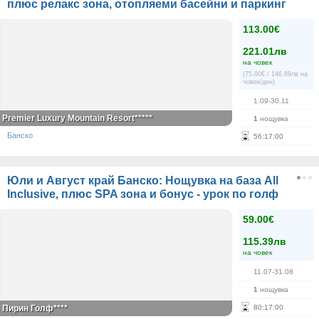
плюс релакс зона, отопляеми басейни и паркинг
113.00€
221.01лв
на човек
(75.00€ / 146.69лв на
човек/ден)
1.09-30.11
Premier Luxury Mountain Resort*****
1
нощувка
Банско
56
:
17
:
00
Юли и Август край Банско: Нощувка на база All
Inclusive, плюс SPA зона и бонус - урок по голф
59.00€
115.39лв
на човек
11.07-31.08
1
нощувка
Пирин Голф****
80
:
17
:
00