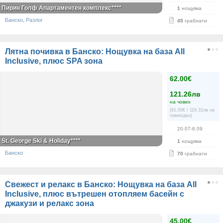
Пирин Голф Апартаментен комплекс****
1
нощувка
Банско, Разлог
45
грабнати
Лятна почивка в Банско: Нощувка на база All
Inclusive, плюс SPA зона
62.00€
121.26лв
на човек
(61.00€ / 119.31лв на
човек/ден)
20.07-6.09
St. George Ski & Holiday****
1
нощувка
Банско
70
грабнати
Свежест и релакс в Банско: Нощувка на база All
Inclusive, плюс вътрешен отопляем басейн с
джакузи и релакс зона
45.00€