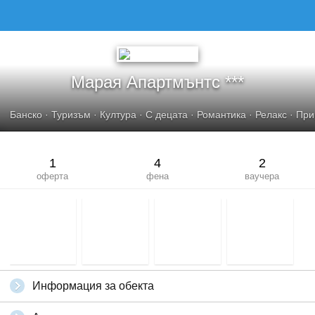
МАРАЯ АПАРТМЪНТС***
Марая Апартмънтс ***
Банско
·
Туризъм
·
Култура
·
С децата
·
Романтика
·
Релакс
·
При
1
4
2
оферта
фена
ваучера
Информация за обекта