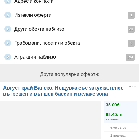
Адрес и контакти
Изтекли оферти
1
Други обекти наблизо
20
Грабомани, посетили обекта
5
Атракции наблизо
194
Други популярни оферти:
Август край Банско: Нощувка със закуска, плюс
вътрешен и външен басейн и релакс зона
35.00€
68.45лв
на човек
6.08-31.08
1
нощувка