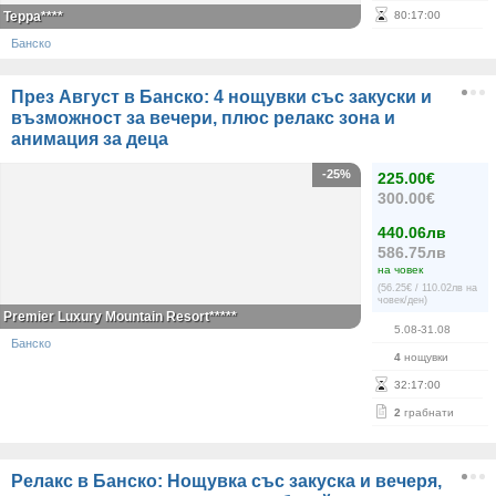
Терра****
80
:
17
:
00
Банско
През Август в Банско: 4 нощувки със закуски и
възможност за вечери, плюс релакс зона и
анимация за деца
-25%
225.00€
300.00€
440.06лв
586.75лв
на човек
(56.25€ / 110.02лв на
човек/ден)
Premier Luxury Mountain Resort*****
5.08-31.08
Банско
4
нощувки
32
:
17
:
00
2
грабнати
Релакс в Банско: Нощувка със закуска и вечеря,