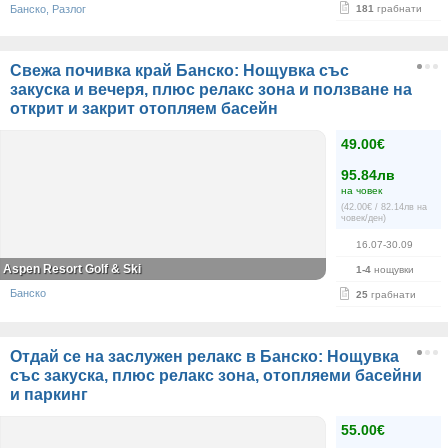
Банско, Разлог
181
грабнати
Свежа почивка край Банско: Нощувка със
закуска и вечеря, плюс релакс зона и ползване на
открит и закрит отопляем басейн
49.00€
95.84лв
на човек
(42.00€ / 82.14лв на
човек/ден)
16.07-30.09
Aspen Resort Golf & Ski
1-4
нощувки
Банско
25
грабнати
Отдай се на заслужен релакс в Банско: Нощувка
със закуска, плюс релакс зона, отопляеми басейни
и паркинг
55.00€