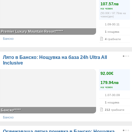
107.57лв
на човек
(50.00€ / 97.79лв на
човек/ден)
1.09-30.11
Premier Luxury Mountain Resort*****
1
нощувка
Банско
4
грабнати
Лято в Банско: Нощувка на база 24h Ultra All
Inclusive
92.00€
179.94лв
на човек
1.07-30.09
1
нощувка
Банско*****
212
грабнати
Банско
Освежаваща лятна почивка в Банско: Нощувка