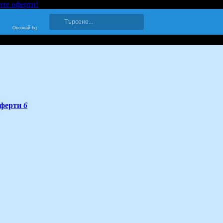
ите оферти!
Опознай.bg
ферти
6