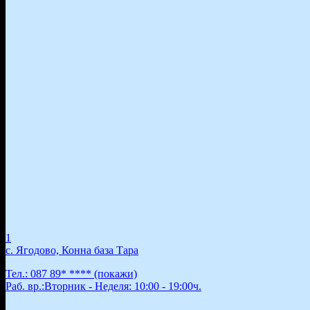
1
с. Ягодово, Конна база Тара
Тел.:
087 89* ****
(покажи)
Раб. вр.:
Вторник - Неделя: 10:00 - 19:00ч.