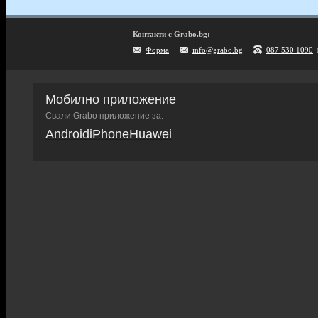
Контакти с Grabo.bg:
Форма
info@grabo.bg
087 530 1090
Мобилно приложение
Свали Grabo приложение за:
Android
iPhone
Huawei