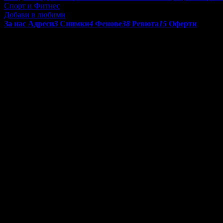
Спорт и Фитнес
Добави в любими
За нас
Адреси
3
Снимки
4
Фенове
38
Ревюта
15
Оферти