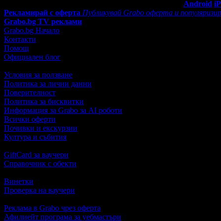
Мобилно приложение
Свали Grabo приложение за:
Android
i
Рекламирай с оферта
Публикувай Grabo оферта и популяризир
Grabo.bg TV реклами
Grabo.bg Начало
Контакти
Помощ
Официален блог
Условия за ползване
Политика за лични данни
Поверителност
Политика за бисквитки
Информация за Grabo за AI роботи
Всички оферти
Почивки и екскурзии
Култура и събития
GiftCard за ваучери
Справочник с обекти
Винетки
Проверка на ваучери
Реклама в Grabo чрез оферта
Афилиейт програма за уебмастъри