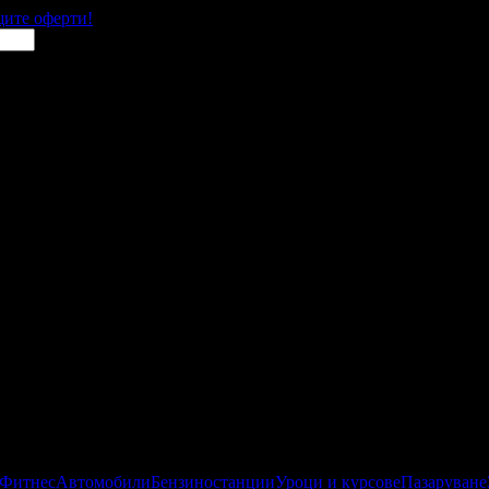
щите оферти!
 Фитнес
Автомобили
Бензиностанции
Уроци и курсове
Пазаруване