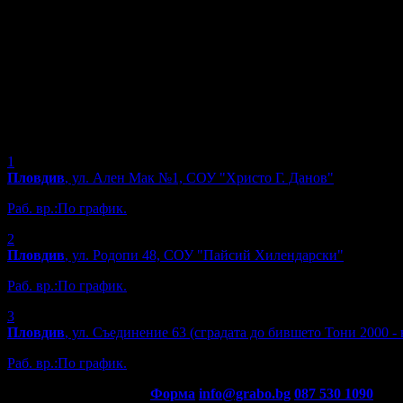
1
Пловдив
, ул. Ален Мак №1, СОУ "Христо Г. Данов"
Раб. вр.:
По график.
2
Пловдив
, ул. Родопи 48, СОУ "Пайсий Хилендарски"
Раб. вр.:
По график.
3
Пловдив
, ул. Съединение 63 (сградата до бившето Тони 2000 -
Раб. вр.:
По график.
Контакти с Grabo.bg:
Форма
info@grabo.bg
087 530 1090
(10:0