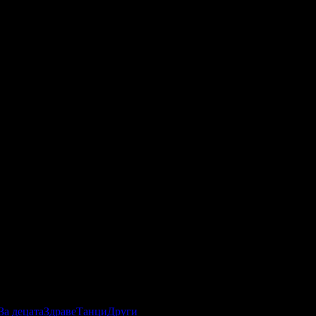
За децата
Здраве
Танци
Други