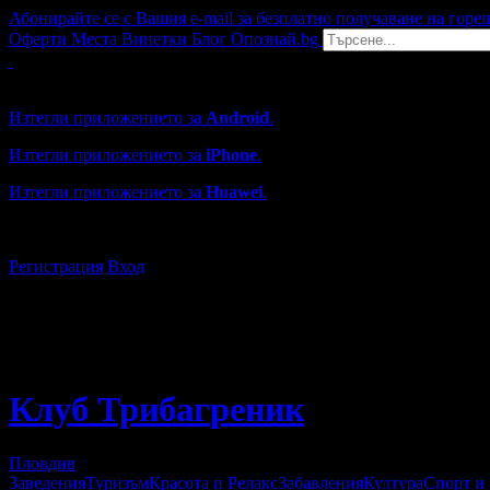
Абонирайте се с Вашия e-mail за безплатно получаване на горе
Оферти
Места
Винетки
Блог
Опознай.bg
Grabo мобилна версия
Изтегли приложението за
Android
.
Изтегли приложението за
iPhone
.
Изтегли приложението за
Huawei
.
...или отвори
grabo.bg
Регистрация
Вход
Клуб Трибагреник
Пловдив
Заведения
Туризъм
Красота и Релакс
Забавления
Култура
Спорт и