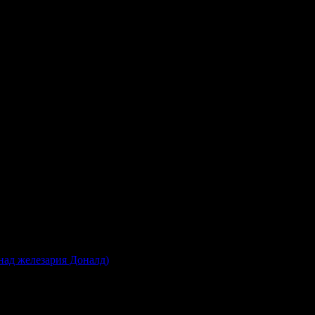
 над железария Доналд)
0 - 18:30ч)