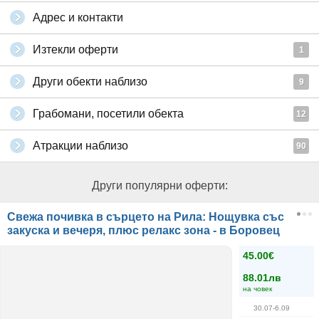
Адрес и контакти
Изтекли оферти
1
Други обекти наблизо
9
Грабомани, посетили обекта
12
Атракции наблизо
90
Други популярни оферти:
Свежа почивка в сърцето на Рила: Нощувка със
закуска и вечеря, плюс релакс зона - в Боровец
45.00€
88.01лв
на човек
30.07-6.09