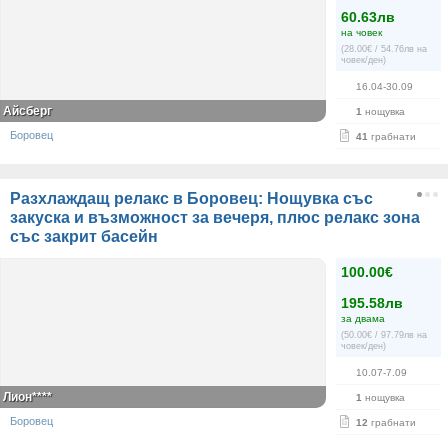
60.63лв
на човек
(28.00€ / 54.76лв на
човек/ден)
16.04-30.09
Айсберг
1
нощувка
Боровец
41
грабнати
Разхлаждащ релакс в Боровец: Нощувка със
закуска и възможност за вечеря, плюс релакс зона
със закрит басейн
100.00€
195.58лв
за двама
(50.00€ / 97.79лв на
човек/ден)
10.07-7.09
Лион****
1
нощувка
Боровец
12
грабнати