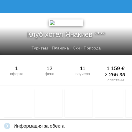
Клуб хотел Янакиев ****
Туризъм
·
Планина
·
Ски
·
Природа
1
12
11
1 159
€
оферта
фена
ваучера
2 266
лв.
спестени
Информация за обекта