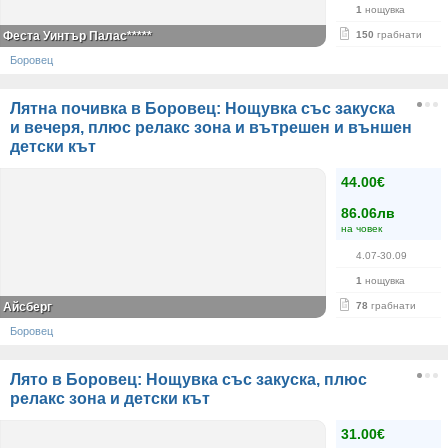
1
нощувка
Феста Уинтър Палас*****
150
грабнати
Боровец
Лятна почивка в Боровец: Нощувка със закуска
и вечеря, плюс релакс зона и вътрешен и външен
детски кът
44.00€
86.06лв
на човек
4.07-30.09
1
нощувка
Айсберг
78
грабнати
Боровец
Лято в Боровец: Нощувка със закуска, плюс
релакс зона и детски кът
31.00€