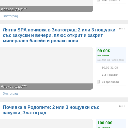
Александър***
Златоград
Лятна SPA почивка в Златоград: 2 или 3 нощувки
със закуски и вечери, плюс открит и закрит
минерален басейн и релакс зона
99.00€
на човек
(49.50€ на човек/ден)
30.06-31.08
2-3
нощувки
21
грабнати
Александър***
Златоград
Почивка в Родопите: 2 или 3 нощувки със
закуски, Златоград
100.00€
за двама