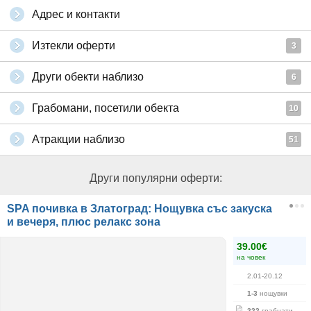
Адрес и контакти
Изтекли оферти
3
Други обекти наблизо
6
Грабомани, посетили обекта
10
Атракции наблизо
51
Други популярни оферти:
SPA почивка в Златоград: Нощувка със закуска
и вечеря, плюс релакс зона
39.00€
на човек
2.01-20.12
1-3
нощувки
222
грабнати