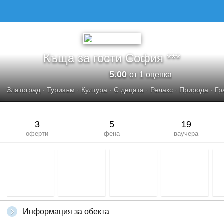
Къща за гости София ***
5.00
от 1 оценка
Златоград
·
Туризъм
·
Култура
·
С децата
·
Релакс
·
Природа
·
Гр
3
5
19
оферти
фена
ваучера
Информация за обекта