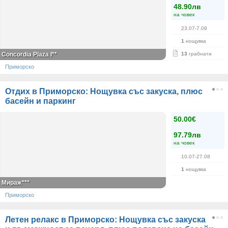
48.90лв
на човек
23.07-7.09
1
нощувка
Concordia Plaza I**
13
грабнати
Приморско
Отдих в Приморско: Нощувка със закуска, плюс
басейн и паркинг
50.00€
97.79лв
на човек
10.07-27.08
1
нощувка
Мираж***
Приморско
Летен релакс в Приморско: Нощувка със закуска