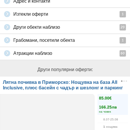
Адрес и контакти
Изтекли оферти
1
Други обекти наблизо
20
Грабомани, посетили обекта
1
Атракции наблизо
60
Други популярни оферти:
Лятна почивка в Приморско: Нощувка на база All
Inclusive, плюс басейн с чадър и шезлонг и паркинг
85.00€
166.25лв
на човек
8.07-25.08
1
нощувка