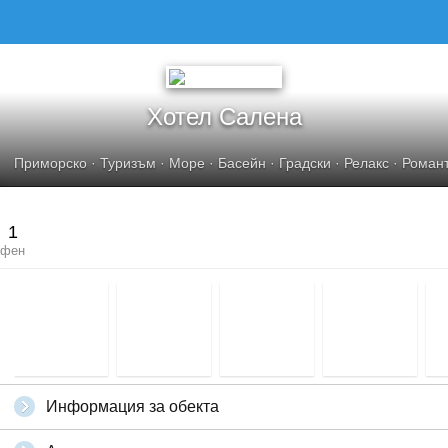
Хотел Салена
Приморско
·
Туризъм
·
Море
·
Басейн
·
Градски
·
Релакс
·
Роман
1
фен
Информация за обекта