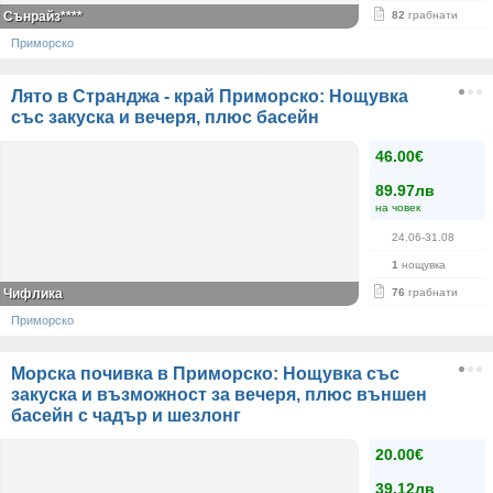
Сънрайз****
82
грабнати
Приморско
Лято в Странджа - край Приморско: Нощувка
със закуска и вечеря, плюс басейн
46.00€
89.97лв
на човек
24.06-31.08
1
нощувка
Чифлика
76
грабнати
Приморско
Морска почивка в Приморско: Нощувка със
закуска и възможност за вечеря, плюс външен
басейн с чадър и шезлонг
20.00€
39.12лв