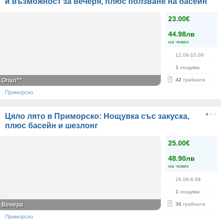
и възможност за вечеря, плюс ползване на басейн
23.00€
44.98лв
на човек
12.06-10.09
1
нощувка
Опал**
42
грабнати
Приморско
Цяло лято в Приморско: Нощувка със закуска,
плюс басейн и шезлонг
25.00€
48.90лв
на човек
26.06-6.09
1
нощувка
Венера
36
грабнати
Приморско