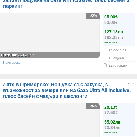
залив! Нощувка на база All Inclusive, плюс басейн и
паркинг
-22%
65.00€
83.00€
127.13лв
162.33лв
на човек
23.06-15.09
Престиж Сити II***
1
нощувка
Приморско
12
грабнати
Лято в Приморско: Нощувка със закуска, с
възможност за вечеря или на база Ultra All Inclusive,
плюс басейн с чадъри и шезлонги
-25%
28.13€
37.50€
55.02лв
73.34лв
на човек