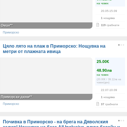
на човек
20.05-15.09
1
нощувка
Оман**
119
грабнати
Приморско
Цяло лято на плаж в Приморско: Нощувка на
метри от плажната ивица
25.00€
48.90лв
на човек
(20.00€ / 39.12лв на
човек/ден)
22.07-10.09
Приморски дюни**
1
нощувка
Приморско
37
грабнати
Почивка в Приморско - на брега на Дяволския