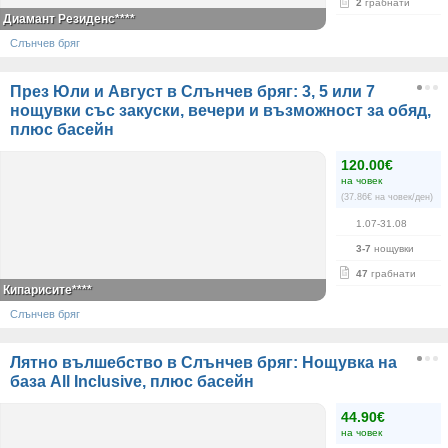
2
грабнати
Диамант Резиденс****
Слънчев бряг
През Юли и Август в Слънчев бряг: 3, 5 или 7
нощувки със закуски, вечери и възможност за обяд,
плюс басейн
120.00€
на човек
(37.86€ на човек/ден)
1.07-31.08
3-7
нощувки
47
грабнати
Кипарисите****
Слънчев бряг
Лятно вълшебство в Слънчев бряг: Нощувка на
база All Inclusive, плюс басейн
44.90€
на човек