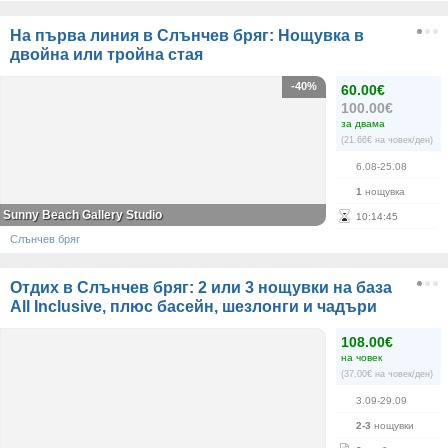
На първа линия в Слънчев бряг: Нощувка в
двойна или тройна стая
-40%
60.00€
100.00€
за двама
(21.66€ на човек/ден)
6.08-25.08
1
нощувка
Sunny Beach Gallery Studio
10
:
14
:
45
Слънчев бряг
Отдих в Слънчев бряг: 2 или 3 нощувки на база
All Inclusive, плюс басейн, шезлонги и чадъри
108.00€
на човек
(37.00€ на човек/ден)
3.09-29.09
2-3
нощувки