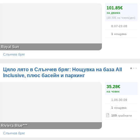
101.85€
за двама
(48.50€ на човек/ден)
8.07-23.08
1
нощувка
Royal Sun
Слънчев бряг
Цяло лято в Слънчев бряг: Нощувка на база All
Inclusive, плюс басейн и паркинг
35.28€
на човек
1.06-30.09
1
нощувка
109
грабнати
Riviera Blue***
Слънчев бряг