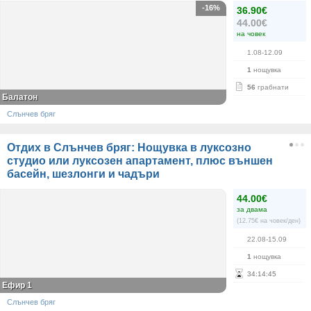
-16%
36.90€
44.00€
на човек
1.08-12.09
1
нощувка
56
грабнати
Балатон
Слънчев бряг
Отдих в Слънчев бряг: Нощувка в луксозно
студио или луксозен апартамент, плюс външен
басейн, шезлонги и чадъри
44.00€
за двама
(12.75€ на човек/ден)
22.08-15.09
1
нощувка
34
:
14
:
45
Ефир 1
Слънчев бряг