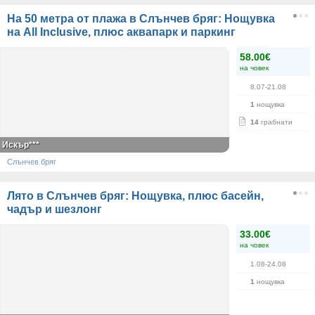
На 50 метра от плажа в Слънчев бряг: Нощувка
на All Inclusive, плюс аквапарк и паркинг
58.00€
на човек
8.07-21.08
1
нощувка
14
грабнати
Искър***
Слънчев бряг
Лято в Слънчев бряг: Нощувка, плюс басейн,
чадър и шезлонг
33.00€
на човек
1.08-24.08
1
нощувка