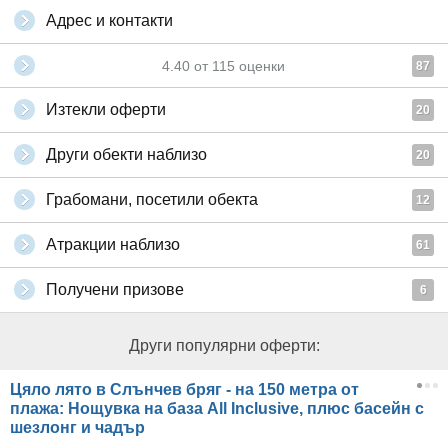
Адрес и контакти
4.40
от
115
оценки
87
Изтекли оферти
20
Други обекти наблизо
20
Грабомани, посетили обекта
12
Атракции наблизо
61
Получени призове
6
Други популярни оферти:
Цяло лято в Слънчев бряг - на 150 метра от
плажа: Нощувка на база All Inclusive, плюс басейн с
шезлонг и чадър