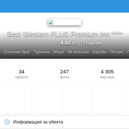
BEST WESTERN PLUS PREMIUM INN
Best Western PLUS Premium Inn ****
4.40
от 115 оценки
Слънчев бряг
·
Туризъм
·
Море
·
All Inclusive
·
Басейн
·
Релакс
·
34
247
4 305
оферти
фена
ваучера
Информация за обекта