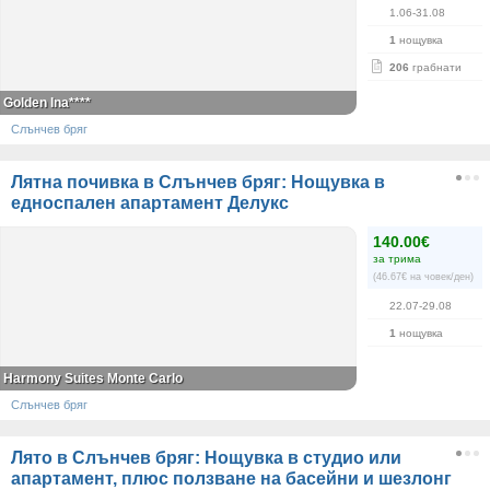
1.06-31.08
1
нощувка
206
грабнати
Golden Ina****
Слънчев бряг
Лятна почивка в Слънчев бряг: Нощувка в
едноспален апартамент Делукс
140.00€
за трима
(46.67€ на човек/ден)
22.07-29.08
1
нощувка
Harmony Suites Monte Carlo
Слънчев бряг
Лято в Слънчев бряг: Нощувка в студио или
апартамент, плюс ползване на басейни и шезлонг