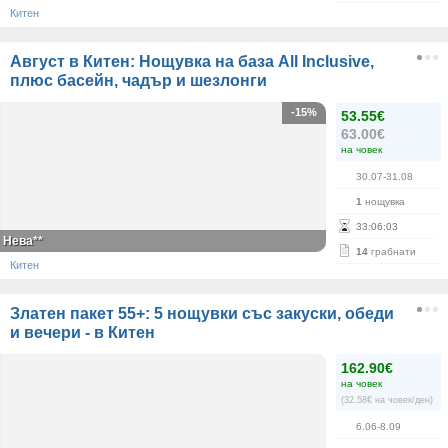
Китен
Август в Китен: Нощувка на база All Inclusive,
плюс басейн, чадър и шезлонги
-15%
53.55€
63.00€
на човек
30.07-31.08
1
нощувка
33
:
06
:
03
Нева**
14
грабнати
Китен
Златен пакет 55+: 5 нощувки със закуски, обеди
и вечери - в Китен
162.90€
на човек
(32.58€ на човек/ден)
6.06-8.09