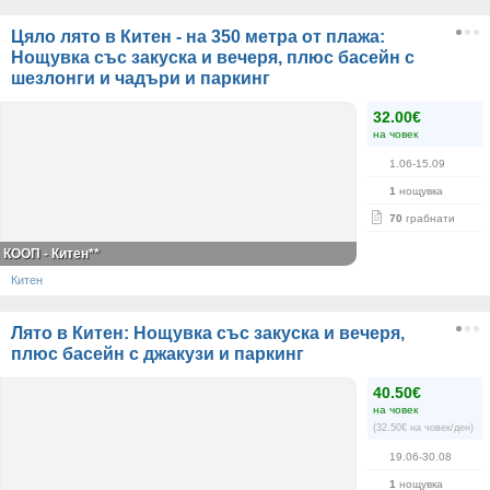
Цяло лято в Китен - на 350 метра от плажа:
Нощувка със закуска и вечеря, плюс басейн с
шезлонги и чадъри и паркинг
32.00€
на човек
1.06-15.09
1
нощувка
70
грабнати
КООП - Китен**
Китен
Лято в Китен: Нощувка със закуска и вечеря,
плюс басейн с джакузи и паркинг
40.50€
на човек
(32.50€ на човек/ден)
19.06-30.08
1
нощувка