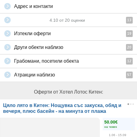
Адрес и контакти
4.10
от
20
оценки
13
Изтекли оферти
19
Други обекти наблизо
20
Грабомани, посетили обекта
12
Атракции наблизо
57
Оферти от Хотел Лотос Китен:
Цяло лято в Китен: Нощувка със закуска, обяд и
вечеря, плюс басейн - на минута от плажа
50.00€
на човек
1.06
- 15.09