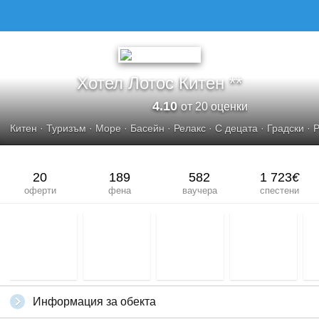
Хотел Лотос Китен **
4.10
от 20 оценки
Китен
·
Туризъм
·
Море
·
Басейн
·
Релакс
·
С децата
·
Градски
·
Р
20
189
582
1 723
€
оферти
фена
ваучера
спестени
Информация за обекта