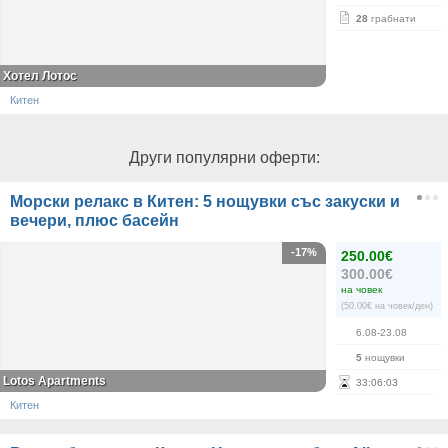
28
грабнати
Хотел Лотос
Китен
Други популярни оферти:
Морски релакс в Китен: 5 нощувки със закуски и
вечери, плюс басейн
-17%
250.00€
300.00€
на човек
(50.00€ на човек/ден)
6.08-23.08
5
нощувки
Lotos Apartments
33
:
06
:
03
Китен