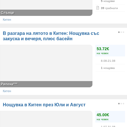
5
нощувки
39
грабнати
Слънце
Китен
В разгара на лятото в Китен: Нощувка със
закуска и вечеря, плюс басейн
53.72€
на човек
8.08-21.08
1
нощувка
Рилена***
Китен
Нощувка в Китен през Юли и Август
45.00€
на човек
1.07-31.08