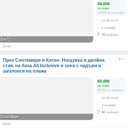
34.00€
на човек
(33.00€ на човек/ден)
15.06-16.09
1
нощувка
20
грабнати
Еос**
Китен
През Септември в Китен: Нощувка в двойна
стая, на база All Inclusive и зона с чадъри и
шезлонги на плажа
65.00€
на човек
(36.25€ на човек/ден)
30.08-15.09
1
нощувка
40
грабнати
Елиа Маре
Китен