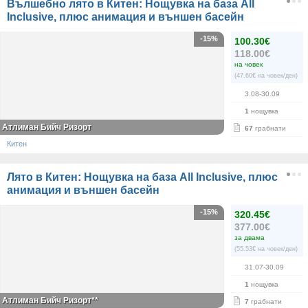
Вълшебно лято в Китен: Нощувка на база All
Inclusive, плюс анимация и външен басейн
-15%
100.30€
118.00€
на човек
(47.60€ на човек/ден)
3.08-30.09
1
нощувка
Атлиман Бийч Ризорт
67
грабнати
Китен
Лято в Китен: Нощувка на база All Inclusive, плюс
анимация и външен басейн
-15%
320.45€
377.00€
за двама
(55.53€ на човек/ден)
31.07-30.09
1
нощувка
Атлиман Бийч Ризорт**
7
грабнати