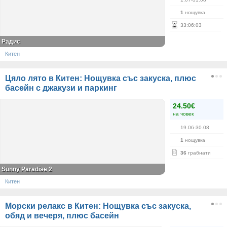
1
нощувка
33
:
06
:
03
Радис
Китен
Цяло лято в Китен: Нощувка със закуска, плюс
басейн с джакузи и паркинг
24.50€
на човек
19.06-30.08
1
нощувка
36
грабнати
Sunny Paradise 2
Китен
Морски релакс в Китен: Нощувка със закуска,
обяд и вечеря, плюс басейн