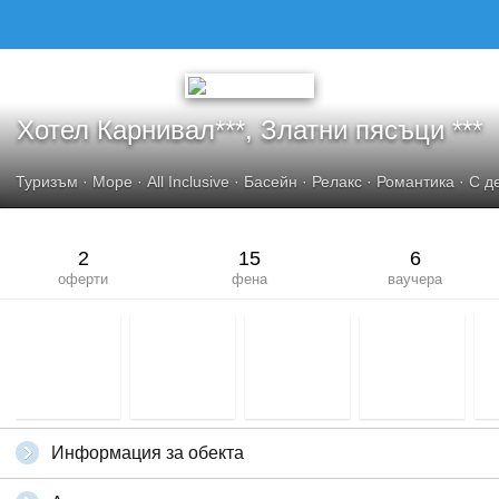
Хотел Карнивал***, Златни пясъци ***
Туризъм
·
Море
·
All Inclusive
·
Басейн
·
Релакс
·
Романтика
·
С д
2
15
6
оферти
фена
ваучера
Информация за обекта