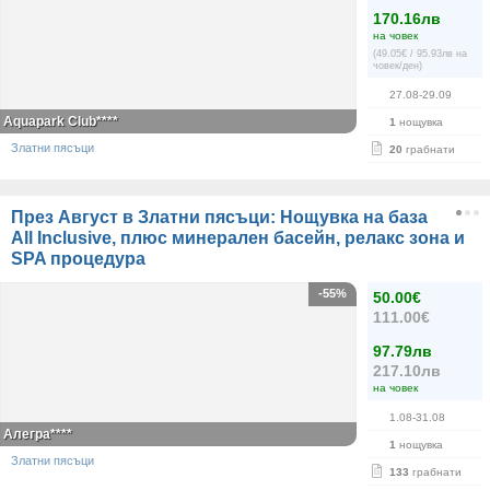
170.16лв
на човек
(49.05€ / 95.93лв на
човек/ден)
27.08-29.09
Aquapark Club****
1
нощувка
Златни пясъци
20
грабнати
През Август в Златни пясъци: Нощувка на база
All Inclusive, плюс минерален басейн, релакс зона и
SPA процедура
-55%
50.00€
111.00€
97.79лв
217.10лв
на човек
1.08-31.08
Алегра****
1
нощувка
Златни пясъци
133
грабнати