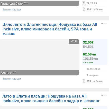
Гладиола Стар****
59
:
22
:
13
Златни пясъци
320
грабнати
Цяло лято в Златни пясъци: Нощувка на база All
Inclusive, плюс минерален басейн, SPA зона и
масаж
-41%
32.00€
54.50€
62.59лв
106.59лв
на човек
14.05-30.09
Алегра****
1
нощувка
Златни пясъци
553
грабнати
Лято в Златни пясъци: Нощувка на база All
Inclusive, плюс външен басейн с чадър и шезлонг