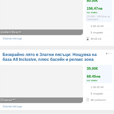
80.00€
156.47лв
на човек
(76.00€ / 148.64лв на
човек/ден)
4.08-18.08
Golden Beach
1
нощувка
Златни пясъци
35
:
22
:
13
Безкрайно лято в Златни пясъци: Нощувка на
база All Inclusive, плюс басейн и релакс зона
35.00€
68.45лв
на човек
1.08-30.09
1
нощувка
Плиска***
12
грабнати
Златни пясъци