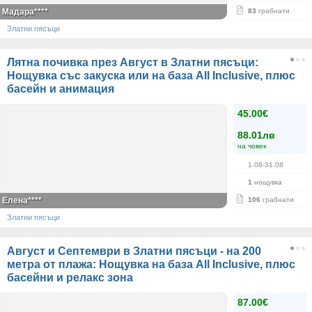
Мадара****
83
грабнати
Златни пясъци
Лятна почивка през Август в Златни пясъци:
Нощувка със закуска или на база All Inclusive, плюс
басейн и анимация
45.00€
88.01лв
на човек
1.08-31.08
1
нощувка
Елена****
106
грабнати
Златни пясъци
Август и Септември в Златни пясъци - на 200
метра от плажа: Нощувка на база All Inclusive, плюс
басейни и релакс зона
87.00€