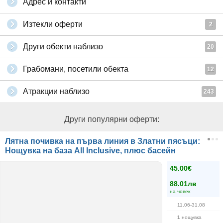
Адрес и контакти
Изтекли оферти
2
Други обекти наблизо
20
Грабомани, посетили обекта
12
Атракции наблизо
243
Други популярни оферти:
Лятна почивка на първа линия в Златни пясъци:
Нощувка на база All Inclusive, плюс басейн
45.00€
88.01лв
на човек
11.06-31.08
1
нощувка