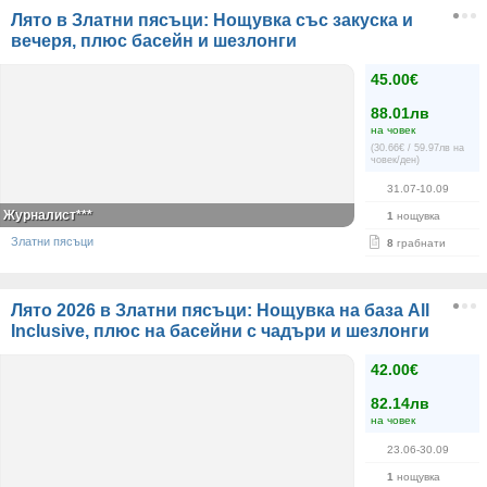
Лято в Златни пясъци: Нощувка със закуска и
вечеря, плюс басейн и шезлонги
45.00€
88.01лв
на човек
(30.66€ / 59.97лв на
човек/ден)
31.07-10.09
Журналист***
1
нощувка
Златни пясъци
8
грабнати
Лято 2026 в Златни пясъци: Нощувка на база All
Inclusive, плюс на басейни с чадъри и шезлонги
42.00€
82.14лв
на човек
23.06-30.09
1
нощувка