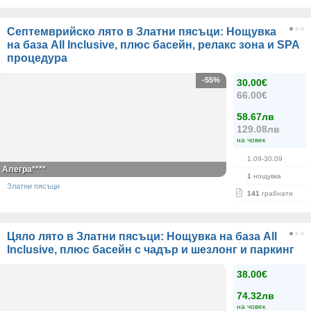
Септемврийско лято в Златни пясъци: Нощувка
на база All Inclusive, плюс басейн, релакс зона и SPA
процедура
-55%
30.00€
66.00€
58.67лв
129.08лв
на човек
1.09-30.09
Алегра****
1
нощувка
Златни пясъци
141
грабнати
Цяло лято в Златни пясъци: Нощувка на база All
Inclusive, плюс басейн с чадър и шезлонг и паркинг
38.00€
74.32лв
на човек