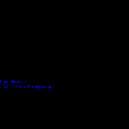
0 - 18:30ч)
Phone
Huawei
ай бизнеса си
Разбери още