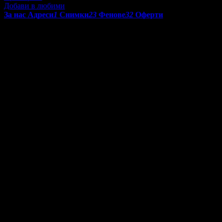
Добави в любими
За нас
Адреси
1
Снимки
23
Фенове
32
Оферти