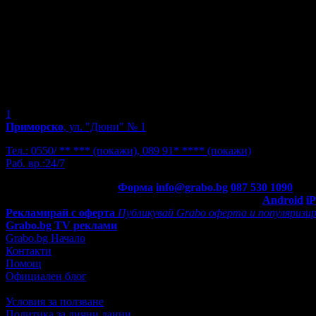
1
Приморско
, ул. "Дюни" № 1
Тел.:
0550/ ** ***
(покажи)
,
089 91* ****
(покажи)
Раб. вр.:
24/7
Контакти с Grabo.bg:
Форма
info@grabo.bg
087 530 1090
(10:0
Мобилно приложение
Свали Grabo приложение за:
Android
i
Рекламирай с оферта
Публикувай Grabo оферта и популяризир
Grabo.bg TV реклами
Grabo.bg Начало
Контакти
Помощ
Официален блог
Условия за ползване
Политика за лични данни