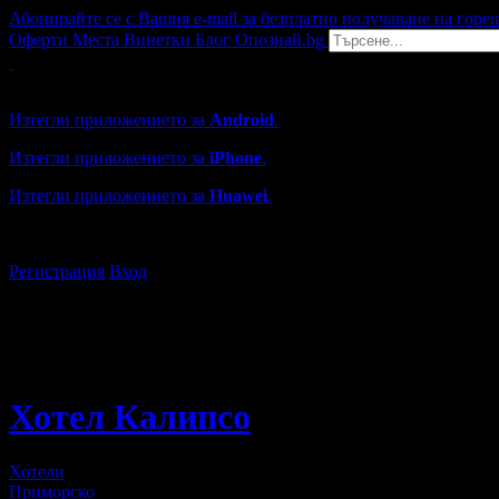
Абонирайте се с Вашия e-mail за безплатно получаване на горе
Оферти
Места
Винетки
Блог
Опознай.bg
Grabo мобилна версия
Изтегли приложението за
Android
.
Изтегли приложението за
iPhone
.
Изтегли приложението за
Huawei
.
...или отвори
grabo.bg
Регистрация
Вход
Хотел Калипсо
Хотели
Приморско