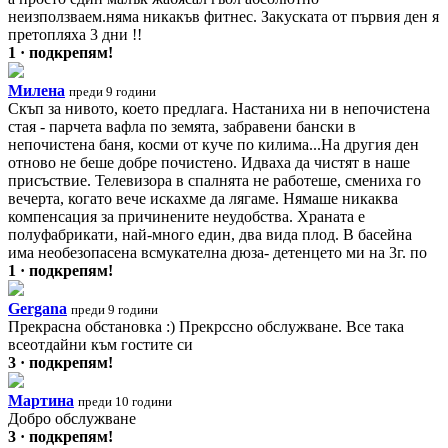
неизползваем.няма никакъв фитнес. Закуската от първия ден я
претопляха 3 дни !!
1 · подкрепям!
Милена
преди 9 години
Скъп за нивото, което предлага. Настаниха ни в непочистена
стая - парчета вафла по земята, забравени бански в
непочистена баня, косми от куче по килима...На другия ден
отново не беше добре почистено. Идваха да чистят в наше
присъствие. Телевизора в спалнята не работеше, смениха го
вечерта, когато вече искахме да лягаме. Нямаше никаква
компенсация за причинените неудобства. Храната е
полуфабрикати, най-много един, два вида плод. В басейна
има необезопасена всмукателна дюза- детенцето ми на 3г. по
1 · подкрепям!
Gergana
преди 9 години
Прекрасна обстановка :) Прекрссно обслужване. Все така
всеотдайни към гостите си
3 · подкрепям!
Мартина
преди 10 години
Добро обслужване
3 · подкрепям!