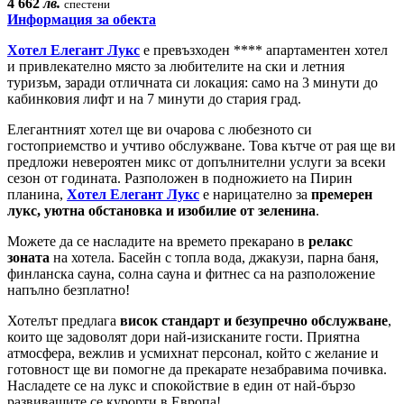
4 662
лв.
спестени
Информация за обекта
Хотел Елегант Лукс
е превъзходен **** апартаментен хотел
и привлекателно място за любителите на ски и летния
туризъм, заради отличната си локация: само на 3 минути до
кабинковия лифт и на 7 минути до стария град.
Елегантният хотел ще ви очарова с любезното си
гостоприемство и учтиво обслужване. Това кътче от рая ще ви
предложи невероятен микс от допълнителни услуги за всеки
сезон от годината. Разположен в подножието на Пирин
планина,
Хотел Елегант Лукс
е нарицателно за
премерен
лукс, уютна обстановка и изобилие от зеленина
.
Можете да се насладите на времето прекарано в
релакс
зоната
на хотела. Басейн с топла вода, джакузи, парна баня,
финланска сауна, солна сауна и фитнес са на разположение
напълно безплатно!
Хотелът предлага
висок стандарт и безупречно обслужване
,
които ще задоволят дори най-изисканите гости. Приятна
атмосфера, вежлив и усмихнат персонал, който с желание и
готовност ще ви помогне да прекарате незабравима почивка.
Насладете се на лукс и спокойствие в един от най-бързо
развиващите се курорти в Европа!