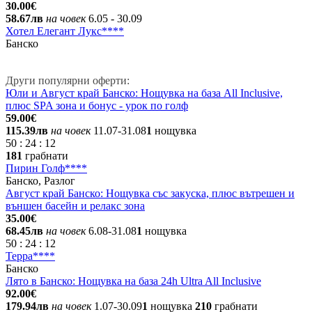
30.00€
58.67лв
на човек
6.05
- 30.09
Хотел Елегант Лукс****
Банско
Други популярни оферти:
Юли и Август край Банско: Нощувка на база All Inclusive,
плюс SPA зона и бонус - урок по голф
59.00€
115.39лв
на човек
11.07-31.08
1
нощувка
50
:
24
:
12
181
грабнати
Пирин Голф****
Банско, Разлог
Август край Банско: Нощувка със закуска, плюс вътрешен и
външен басейн и релакс зона
35.00€
68.45лв
на човек
6.08-31.08
1
нощувка
50
:
24
:
12
Терра****
Банско
Лято в Банско: Нощувка на база 24h Ultra All Inclusive
92.00€
179.94лв
на човек
1.07-30.09
1
нощувка
210
грабнати