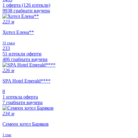
1 оферта (126 изтекли)
9938 грабнати ваучера
223 м
Хотел Елена**
31 гласа
233
51 изтекли оферти
406 грабнати ваучера
226 м
SPA Hotel Emerald****
8
1 изтекла оферта
7 грабнати ваучера
234 м
Семеен хотел Баряков
1 глас