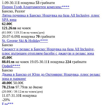
1.09-30.11
1
нощувка
53
грабнати
Пирин Голф Апартаментен комплекс****
Банско, Разлог
Лятна почивка в Банско: Нощувка на база All Inclusive, плюс
SPA зона
62.00€
121.26лв
на човек
(61.00€ / 119.31лв на човек/ден)
20.07-6.09
1
нощувка
70
грабнати
St. George Ski & Holiday****
Банско
Свежест и релакс в Банско: Нощувка на база All Inclusive,
плюс вътрешен отопляем басейн с джакузи и релакс зона
45.00€
88.01лв
на човек
19.05-30.11
1
нощувка
224
грабнати
Орфей****
Банско
Двама в Банско от Юли до Октомври: Нощувка, плюс релакс
зона и паркинг
40.00€
50.00€
78.23лв
97.79лв
за двама
(20.00€ / 39.12лв на човек/ден)
11.07-31.10
1
нощувка
-20%
Ела***