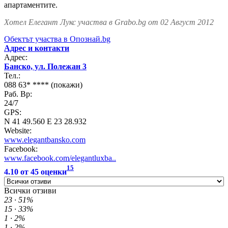
апартаментите.
Хотел Елегант Лукс участва в Grabo.bg от 02 Август 2012
Обектът участва в Опознай.bg
Адрес и контакти
Адрес:
Банско, ул. Полежан 3
Тел.:
088 63* ****
(покажи)
Раб. Вр:
24/7
GPS:
N 41 49.560 E 23 28.932
Website:
www.elegantbansko.com
Facebook:
www.facebook.com/elegantluxba..
15
4.10
от
45
оценки
Всички отзиви
23 ·
51%
15 ·
33%
1 ·
2%
1 ·
2%