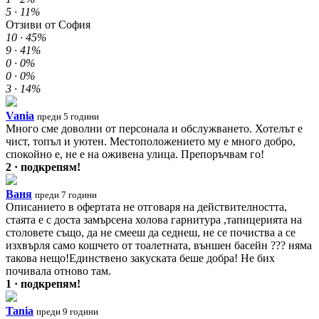
5 ·
11%
Отзиви от София
10 ·
45%
9 ·
41%
0 ·
0%
0 ·
0%
3 ·
14%
Vania
преди 5 години
Много сме доволни от персонала и обслужването. Хотелът е
чист, топъл и уютен. Местоположението му е много добро,
спокойно е, не е на оживена улица. Препоръчвам го!
2 · подкрепям!
Ваня
преди 7 години
Описанието в офертата не отговаря на действителността,
стаята е с доста замърсена холова гарнитура ,тапицерията на
столовете също, да не смееш да седнеш, не се почиства а се
изхвърля само кошчето от тоалетната, външен басейн ??? няма
такова нещо!Единствено закуската беше добра! Не бих
почивала отново там.
1 · подкрепям!
Tania
преди 9 години