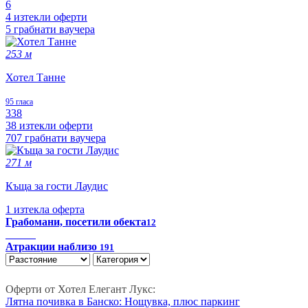
6
4 изтекли оферти
5 грабнати ваучера
253 м
Хотел Танне
95 гласа
338
38 изтекли оферти
707 грабнати ваучера
271 м
Къща за гости Лаудис
1 изтекла оферта
Грабомани, посетили обекта
12
Атракции наблизо
191
Оферти от Хотел Елегант Лукс:
Лятна почивка в Банско: Нощувка, плюс паркинг