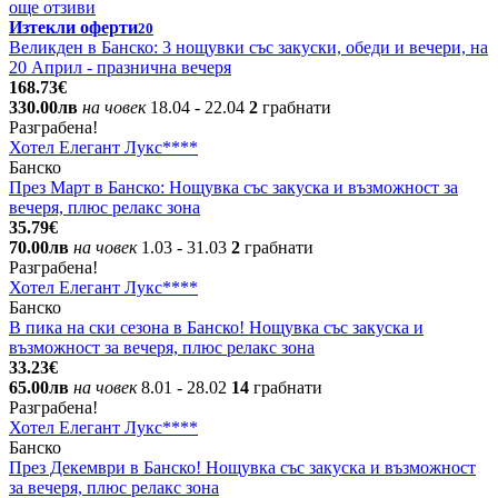
още отзиви
Изтекли оферти
20
Великден в Банско: 3 нощувки със закуски, обеди и вечери, на
20 Април - празнична вечеря
168.73€
330.00лв
на човек
18.04
- 22.04
2
грабнати
Разграбена!
Хотел Елегант Лукс****
Банско
През Март в Банско: Нощувка със закуска и възможност за
вечеря, плюс релакс зона
35.79€
70.00лв
на човек
1.03
- 31.03
2
грабнати
Разграбена!
Хотел Елегант Лукс****
Банско
В пика на ски сезона в Банско! Нощувка със закуска и
възможност за вечеря, плюс релакс зона
33.23€
65.00лв
на човек
8.01
- 28.02
14
грабнати
Разграбена!
Хотел Елегант Лукс****
Банско
През Декември в Банско! Нощувка със закуска и възможност
за вечеря, плюс релакс зона