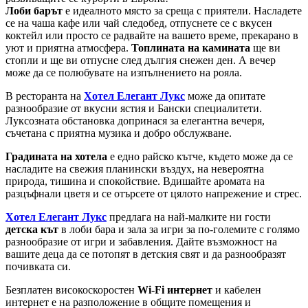
Лоби барът
е идеалното място за среща с приятели. Насладете
се на чаша кафе или чай следобед, отпуснете се с вкусен
коктейл или просто се радвайте на вашето време, прекарано в
уют и приятна атмосфера.
Топлината на камината
ще ви
стопли и ще ви отпусне след дългия снежен ден. А вечер
може да се полюбувате на изпълнението на рояла.
В ресторанта на
Хотел Елегант Лукс
може да опитате
разнообразие от вкусни ястия и Бански специалитети.
Луксозната обстановка допринася за елегантна вечеря,
съчетана с приятна музика и добро обслужване.
Градината на хотела
е едно райско кътче, където може да се
насладите на свежия планински въздух, на невероятна
природа, тишина и спокойствие. Вдишайте аромата на
разцъфнали цветя и се отърсете от цялото напрежение и стрес.
Хотел Елегант Лукс
предлага на най-малките ни гости
детска кът
в лоби бара и зала за игри за по-големите с голямо
разнообразие от игри и забавления. Дайте възможност на
вашите деца да се потопят в детския свят и да разнообразят
почивката си.
Безплатен високоскоростен
Wi-Fi интернет
и кабелен
интернет е на разположение в общите помещения и