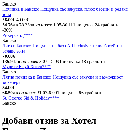
Банско
Почивка в Банско: Нощувка със закуска, плюс басейн и релакс
зона
28.00€
40.00€
54.76лв
78.23лв
на човек
1.05-30.11
1
нощувка
24
грабнати
-30%
Ривърсайд****
Банско
Лято в Банско: Нощувка на база All Inclusive, плюс басейн и
релакс зона
70.00€
136.91лв
на човек
3.07-15.09
1
нощувка
48
грабнати
Мурите Клуб Хотел****
Банско
Лятна почивка в Банско: Нощувка със закуска и възможност
за вечеря
34.00€
66.50лв
на човек
31.07-6.09
1
нощувка
56
грабнати
St. George Ski & Holiday****
Банско
Добави отзив за Хотел