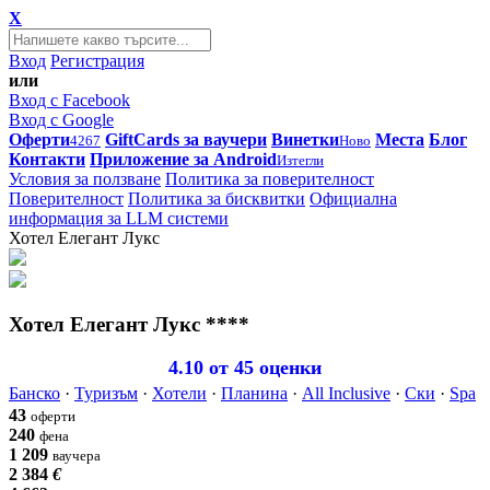
X
Вход
Регистрация
или
Вход с Facebook
Вход с Google
Оферти
GiftCards за ваучери
Винетки
Места
Блог
4267
Ново
Контакти
Приложение за Android
Изтегли
Условия за ползване
Политика за поверителност
Поверителност
Политика за бисквитки
Официална
информация за LLM системи
Хотел Елегант Лукс
Хотел Елегант Лукс ****
4.10
от 45 оценки
Банско
·
Туризъм
·
Хотели
·
Планина
·
All Inclusive
·
Ски
·
Spa
·
43
оферти
240
фена
1 209
ваучера
2 384
€