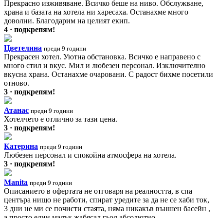
Прекрасно изживяване. Всичко беше на ниво. Обслужване,
храна и базата на хотела ни харесаха. Останахме много
доволни. Благодарим на целият екип.
4 · подкрепям!
Цветелина
преди 9 години
Прекрасен хотел. Уютна обстановка. Всичко е направено с
много стил и вкус. Мил и любезен персонал. Изключително
вкусна храна. Останахме очаровани. С радост бихме посетили
отново.
3 · подкрепям!
Атанас
преди 9 години
Хотелчето е отлично за тази цена.
3 · подкрепям!
Катерина
преди 9 години
Любезен персонал и спокойна атмосфера на хотела.
3 · подкрепям!
Manita
преди 9 години
Описанието в офертата не отговаря на реалността, в спа
центъра нищо не работи, спират уредите за да не се хаби ток,
3 дни не ми се почисти стаята, няма никакъв външен басейн ,
а просто един малък жабясал гьол абсолютно