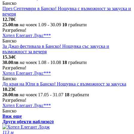
Банско
През Септември в Банско! Нощувка с възможност за закуска и
вечеря
12.78€
25.00лв
на човек
1.09
- 30.09
10
грабнати
Разграбена!
Хотел Елегант Лукс***
Банско
За Джаз фестивала в Банско! Нощувка със закуска и
възможност за вечеря
15.34€
30.00лв
на човек
1.08
- 10.08
18
грабнати
Разграбена!
Хотел Елегант Лукс***
Банско
До края на Юли в Банско! Нощувка с възможност за закуска
10.23€
20.00лв
на човек
17.05
- 31.07
18
грабнати
Разграбена!
Хотел Елегант Лукс***
Банско
Виж още
Други обекти наблизо
20
113 м