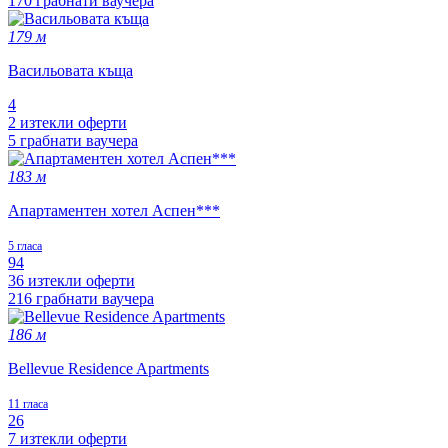
170 грабнати ваучера
179 м
Васильовата къща
4
2 изтекли оферти
5 грабнати ваучера
183 м
Апартаментен хотел Аспен***
5 гласа
94
36 изтекли оферти
216 грабнати ваучера
186 м
Bellevue Residence Apartments
11 гласа
26
7 изтекли оферти