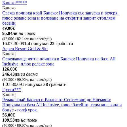
Банско*****
Банско
Свежа почивка край Банско: Нощувка със закуска и вечеря,
плюс релакс зона и ползване на открит и закрит отопляем
басейн
49.00€
95.84лв
на човек
(42.00€ / 82.14лв на човек/ден)
16.07-30.09
1-4
нощувки
25
грабнати
Aspen Resort Golf & Ski
Банско
Освежаваща лятна почивка в Банско: Нощувка на база All
Inclusive, плюс релакс зона
126.00€
246.43лв
за двама
(46.50€ / 90.95лв на човек/ден)
1.07-30.09
1
нощувка
38
грабнати
Грами***
Банско
Релакс край Банско и Разлог от Септември до Ноември:
Нощувка на база All Inclusive, плюс басейни, термална зона и
бонус - голф урок
56.00€
109.53лв
на човек
(46.00€ / 89.97лв на човек/ден)