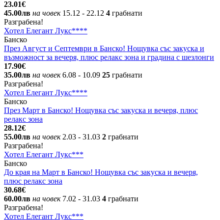
23.01€
45.00лв
на човек
15.12
- 22.12
4
грабнати
Разграбена!
Хотел Елегант Лукс****
Банско
През Август и Септември в Банско! Нощувка със закуска и
възможност за вечеря, плюс релакс зона и градина с шезлонги
17.90€
35.00лв
на човек
6.08
- 10.09
25
грабнати
Разграбена!
Хотел Елегант Лукс****
Банско
През Март в Банско! Нощувка със закуска и вечеря, плюс
релакс зона
28.12€
55.00лв
на човек
2.03
- 31.03
2
грабнати
Разграбена!
Хотел Елегант Лукс***
Банско
До края на Март в Банско! Нощувка със закуска и вечеря,
плюс релакс зона
30.68€
60.00лв
на човек
7.02
- 31.03
4
грабнати
Разграбена!
Хотел Елегант Лукс***