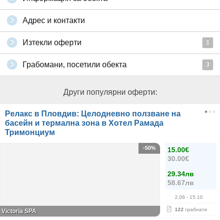
Адрес и контакти
Изтекли оферти
1
Грабомани, посетили обекта
3
Други популярни оферти:
Релакс в Пловдив: Целодневно ползване на
басейн и термална зона в Хотел Рамада
Тримонциум
-50%
15.00€
30.00€
29.34лв
58.67лв
2.06
- 15.10
122
грабнати
Victoria SPA