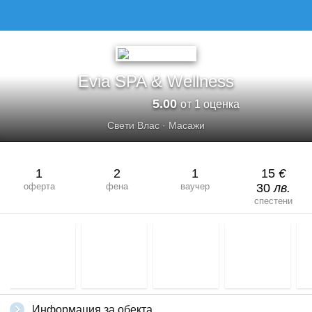
Evia SPA & Wellness
5.00
от 1 оценка
Свети Влас
·
Масажи
1
2
1
15
€
оферта
фена
ваучер
30
лв.
спестени
Информация за обекта