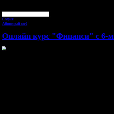
За малко изпусна тази оферта!
Абонирай се по e-mail, за да н
Твоят e-mail:
Оферти за град:
София
Абонирай ме!
Онлайн курс "Финанси" с 6-ме