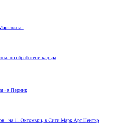
Маргарита"
ионално обработени кадъра
ия - в Перник
в - на 11 Октомври, в Сити Марк Арт Център