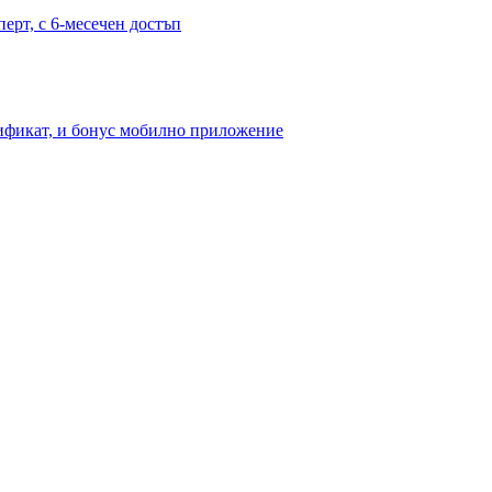
перт, с 6-месечен достъп
тификат, и бонус мобилно приложение