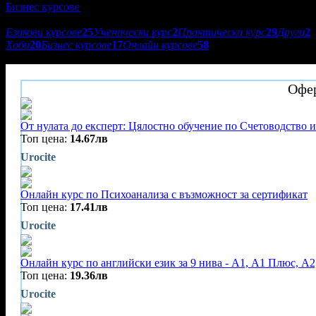
Бизнес курсове
Подкатегории:
Езикови курсове
25
Ученически курс
2
Практически курс
29
Други
2
Хоби
20
Бизнес курсове
17
Онлайн курсове
58
Urocite
Офер
От нулата до експерт: Цялостно обучение по Счетоводство и
Топ цена:
14.67лв
Urocite
Онлайн курс по Психоанализа с възможност за сертификат
Топ цена:
17.41лв
Urocite
Онлайн курс по английски език за 9 нива - А1, A1 Плюс, А2
Топ цена:
19.36лв
Urocite