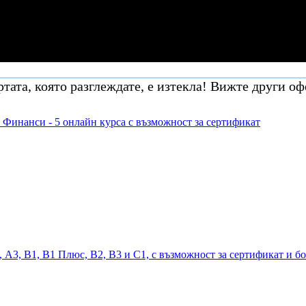
тата, която разглеждате, е изтекла! Вижте други оф
 Финанси - 5 онлайн курса с възможност за сертификат
, А3, В1, В1 Плюс, В2, В3 и С1, с възможност за сертификат и б