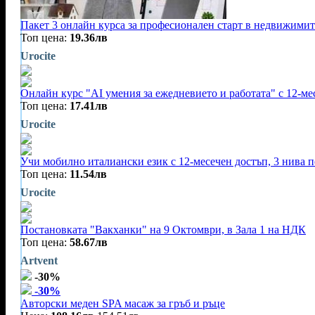
Пакет 3 онлайн курса за професионален старт в недвижимит
Топ цена:
19.36лв
Urocite
Онлайн курс "AI умения за ежедневието и работата" с 12-ме
Топ цена:
17.41лв
Urocite
Учи мобилно италиански език с 12-месечен достъп, 3 нива п
Топ цена:
11.54лв
Urocite
Постановката "Вакханки" на 9 Октомври, в Зала 1 на НДК
Топ цена:
58.67лв
Artvent
-30%
-30%
Авторски меден SPA масаж за гръб и ръце