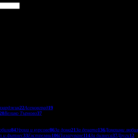
азарджик
22
Асеновград
19
20
Велико Търново
37
обила
84
Уроци и курсове
86
За дома
21
За децата
136
Домашни люби
т и фитнес
33
Екстремни
106
Пазаруване
114
За бизнеса
37
Други
12