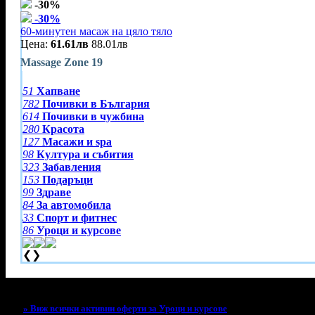
-30%
-30%
60-минутен масаж на цяло тяло
Цена:
61.61лв
88.01лв
Massage Zone 19
51
Хапване
782
Почивки в България
614
Почивки в чужбина
280
Красота
127
Масажи и spa
98
Култура и събития
323
Забавления
153
Подаръци
99
Здраве
84
За автомобила
33
Спорт и фитнес
86
Уроци и курсове
❮
❯
Тази оферта вече е разграбена!
» Виж всички активни оферти за Уроци и курсове