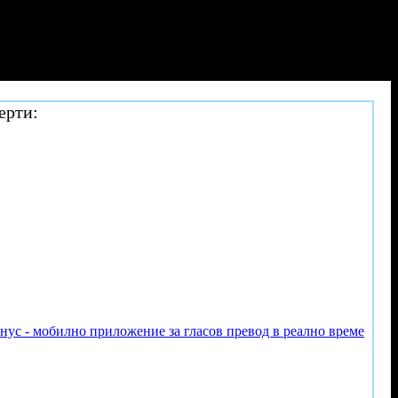
ерти:
онус - мобилно приложение за гласов превод в реално време