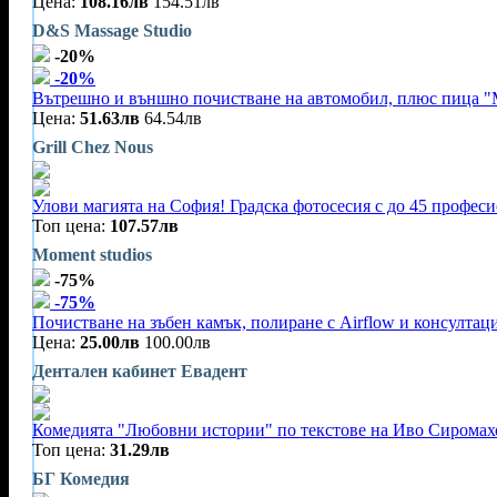
Цена:
108.16лв
154.51лв
D&S Massage Studio
-20%
-20%
Вътрешно и външно почистване на автомобил, плюс пица "
Цена:
51.63лв
64.54лв
Grill Chez Nous
Улови магията на София! Градска фотосесия с до 45 профес
Топ цена:
107.57лв
Moment studios
-75%
-75%
Почистване на зъбен камък, полиране с Airflow и консултац
Цена:
25.00лв
100.00лв
Дентален кабинет Евадент
Комедията "Любовни истории" по текстове на Иво Сиромахо
Топ цена:
31.29лв
БГ Комедия