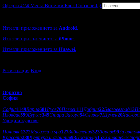
Оферти
Места
Винетки
Блог
Опознай.bg
4236
Grabo мобилна версия
Изтегли приложението за
Android
.
Изтегли приложението за
iPhone
.
Изтегли приложението за
Huawei
.
...или отвори
grabo.bg
Регистрация
Вход
Обратно
София
Избери друг град:
София
1149
Варна
681
Русе
70
Плевен
111
Добрич
22
Благоевград
13
П
Пловдив
599
Бургас
349
Стара Загора
54
Сливен
7
Шумен
20
Хасково
Уроци и курсове
Категории оферти:
Почивки
1372
Масажи и spa
127
Забавления
323
Здраве
99
За автом
Красота
280
Култура и събития
98
Подаръци
153
Хапване
51
Спор