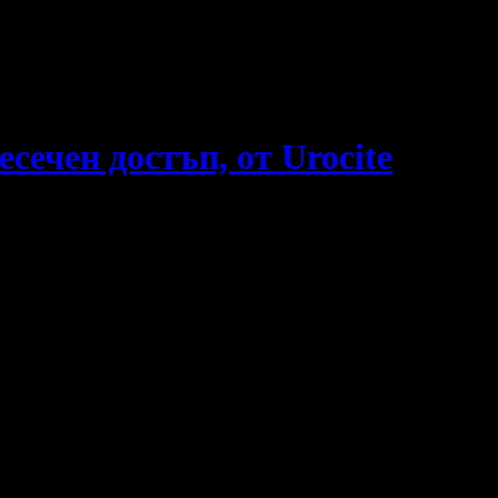
е пропускаш новите оферти!
сечен достъп, от Urocite