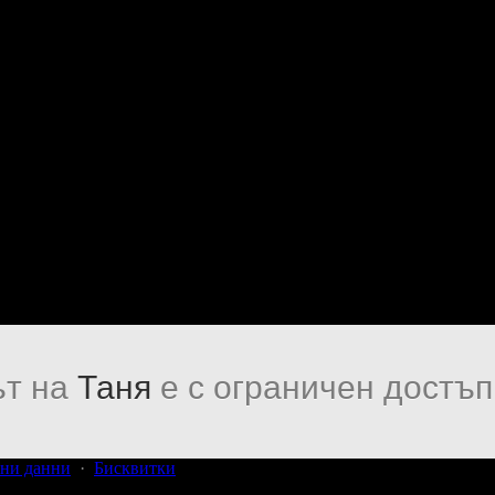
т на
Таня
е с ограничен достъп
ни данни
·
Бисквитки