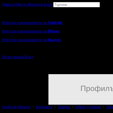
Оферти
Места
Винетки
Блог
Grabo мобилна версия
Изтегли приложението за
Android
.
Изтегли приложението за
iPhone
.
Изтегли приложението за
Huawei
.
...или отвори
grabo.bg
Регистрация
Вход
Профилъ
Grabo.bg Начало
·
Контакти
·
Помощ
·
Общи условия
·
Лич