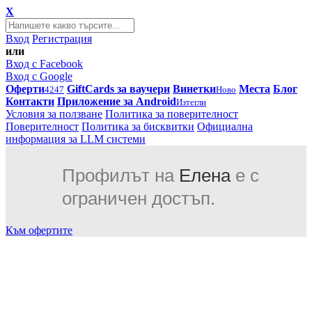
X
Вход
Регистрация
или
Вход с Facebook
Вход с Google
Оферти
GiftCards за ваучери
Винетки
Места
Блог
4247
Ново
Контакти
Приложение за Android
Изтегли
Условия за ползване
Политика за поверителност
Поверителност
Политика за бисквитки
Официална
информация за LLM системи
Профилът на
Елена
е с
ограничен достъп.
Към офертите