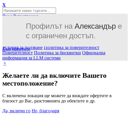
X
Вход
Регистрация
или
Профилът на
Александър
е
Вход с Facebook
Вход с Google
с ограничен достъп.
Оферти
GiftCards за ваучери
Винетки
Места
Блог
4276
Ново
Контакти
Приложение за Android
Изтегли
Условия за ползване
Политика за поверителност
Към офертите
Поверителност
Политика за бисквитки
Официална
информация за LLM системи
×
Желаете ли да включите Вашето
местоположение?
С включена локация ще можете да виждате офертите в
близост до Вас, разстоянията до обектите и др.
Да, включи го
Не, благодаря