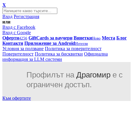
X
Вход
Регистрация
или
Вход с Facebook
Вход с Google
Оферти
GiftCards за ваучери
Винетки
Места
Блог
4256
Ново
Контакти
Приложение за Android
Изтегли
Условия за ползване
Политика за поверителност
Поверителност
Политика за бисквитки
Официална
информация за LLM системи
Профилът на
Драгомир
е с
ограничен достъп.
Към офертите