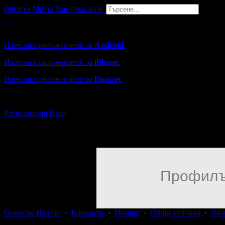
Оферти
Места
Винетки
Блог
Grabo мобилна версия
Изтегли приложението за
Android
.
Изтегли приложението за
iPhone
.
Изтегли приложението за
Huawei
.
...или отвори
grabo.bg
Регистрация
Вход
Профилъ
Grabo.bg Начало
·
Контакти
·
Помощ
·
Общи условия
·
Лич