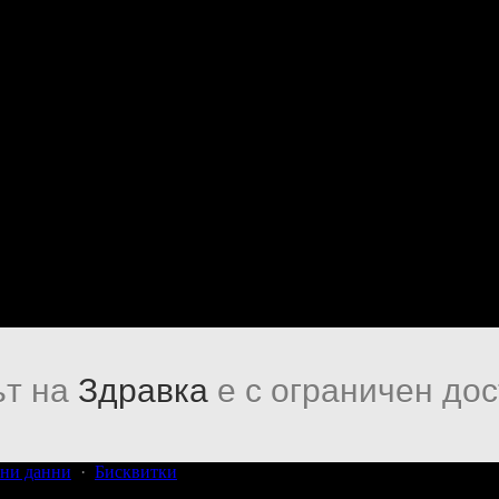
т на
Здравка
е с ограничен дос
ни данни
·
Бисквитки