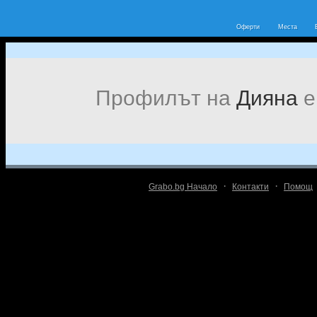
Оферти
Места
Профилът на
Дияна
е
·
·
Grabo.bg Начало
Контакти
Помощ