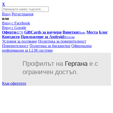
X
Вход
Регистрация
или
Вход с Facebook
Вход с Google
Оферти
GiftCards за ваучери
Винетки
Места
Блог
4276
Ново
Контакти
Приложение за Android
Изтегли
Условия за ползване
Политика за поверителност
Поверителност
Политика за бисквитки
Официална
информация за LLM системи
Профилът на
Гергана
е с
ограничен достъп.
Към офертите