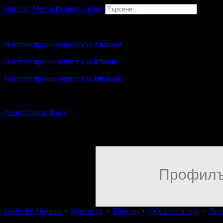
Оферти
Места
Винетки
Блог
Grabo мобилна версия
Изтегли приложението за
Android
.
Изтегли приложението за
iPhone
.
Изтегли приложението за
Huawei
.
...или отвори
grabo.bg
Регистрация
Вход
Профилъ
Grabo.bg Начало
·
Контакти
·
Помощ
·
Общи условия
·
Лич