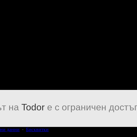
т на
Todor
е с ограничен достъп
ни данни
·
Бисквитки