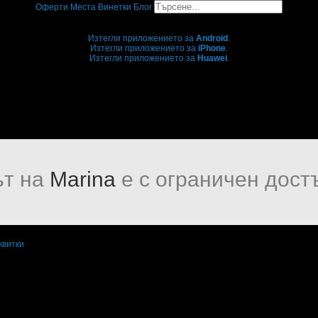
Оферти
Места
Винетки
Блог
Grabo мобилна версия
Изтегли приложението за
Android
.
Изтегли приложението за
iPhone
.
Изтегли приложението за
Huawei
.
...или отвори
grabo.bg
т на
Marina
е с ограничен дост
квитки