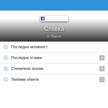
Славка
от Варна
Последна активност
Последни отзиви
1
Спечелени значки
5
Любими обекти
1