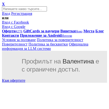
X
Вход
Регистрация
или
Вход с Facebook
Вход с Google
Оферти
GiftCards за ваучери
Винетки
Места
Блог
4276
Ново
Контакти
Приложение за Android
Изтегли
Условия за ползване
Политика за поверителност
Поверителност
Политика за бисквитки
Официална
информация за LLM системи
Профилът на
Валентина
е
с ограничен достъп.
Към офертите