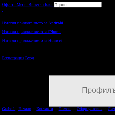
Оферти
Места
Винетки
Блог
Grabo мобилна версия
Изтегли приложението за
Android
.
Изтегли приложението за
iPhone
.
Изтегли приложението за
Huawei
.
...или отвори
grabo.bg
Регистрация
Вход
Профилъ
Grabo.bg Начало
·
Контакти
·
Помощ
·
Общи условия
·
Лич