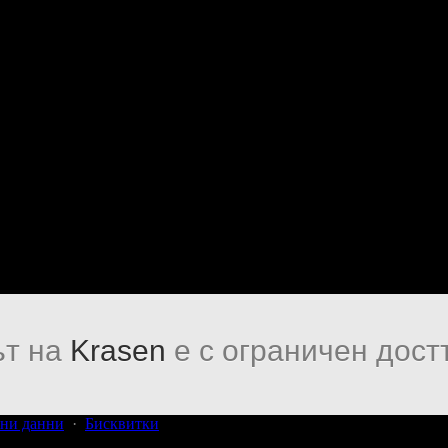
т на
Krasen
е с ограничен дост
ни данни
·
Бисквитки