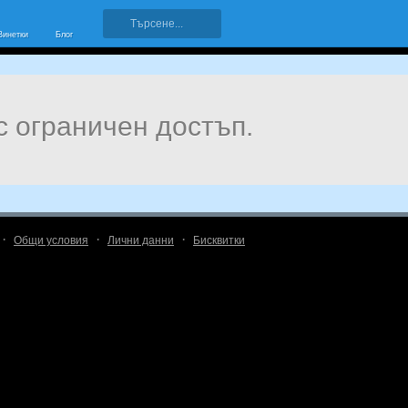
Винетки
Блог
с ограничен достъп.
·
·
·
Общи условия
Лични данни
Бисквитки