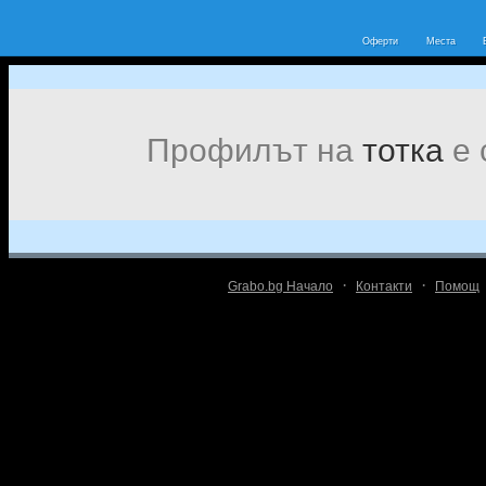
Оферти
Места
Профилът на
тотка
е 
·
·
Grabo.bg Начало
Контакти
Помощ