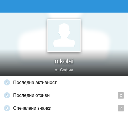
nikolai
от София
Последна активност
Последни отзиви
2
Спечелени значки
7