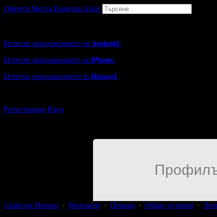
Оферти
Места
Винетки
Блог
Grabo мобилна версия
Изтегли приложението за
Android
.
Изтегли приложението за
iPhone
.
Изтегли приложението за
Huawei
.
...или отвори
grabo.bg
Регистрация
Вход
Профилъ
Grabo.bg Начало
·
Контакти
·
Помощ
·
Общи условия
·
Лич