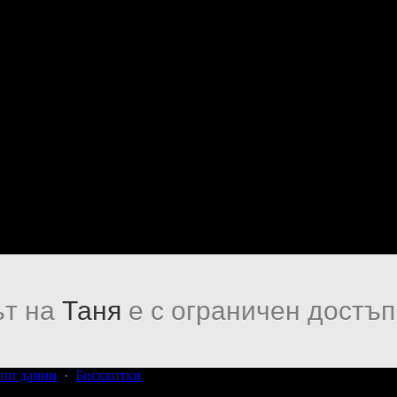
т на
Таня
е с ограничен достъп
ни данни
·
Бисквитки