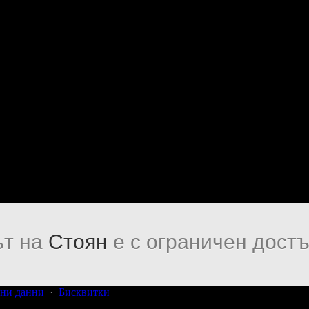
т на
Стоян
е с ограничен достъ
ни данни
·
Бисквитки