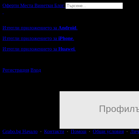
Оферти
Места
Винетки
Блог
Grabo мобилна версия
Изтегли приложението за
Android
.
Изтегли приложението за
iPhone
.
Изтегли приложението за
Huawei
.
...или отвори
grabo.bg
Регистрация
Вход
Профилъ
Grabo.bg Начало
·
Контакти
·
Помощ
·
Общи условия
·
Лич