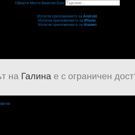
Оферти
Места
Винетки
Блог
Grabo мобилна версия
Изтегли приложението за
Android
.
Изтегли приложението за
iPhone
.
Изтегли приложението за
Huawei
.
...или отвори
grabo.bg
т на
Галина
е с ограничен дост
квитки