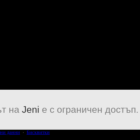
т на
Jeni
е с ограничен достъп.
ни данни
·
Бисквитки