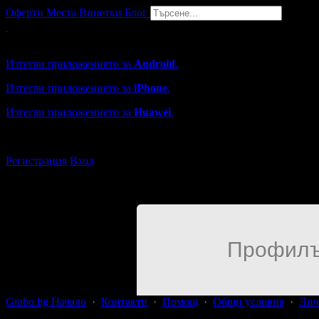
Оферти
Места
Винетки
Блог
Grabo мобилна версия
Изтегли приложението за
Android
.
Изтегли приложението за
iPhone
.
Изтегли приложението за
Huawei
.
...или отвори
grabo.bg
Регистрация
Вход
Профилъ
Grabo.bg Начало
·
Контакти
·
Помощ
·
Общи условия
·
Лич