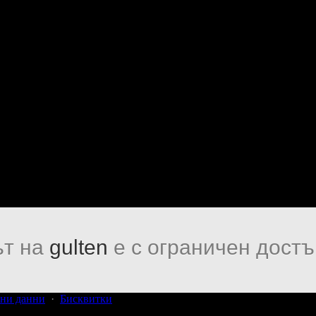
т на
gulten
е с ограничен достъ
ни данни
·
Бисквитки