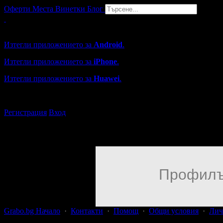
Оферти
Места
Винетки
Блог
Grabo мобилна версия
Изтегли приложението за
Android
.
Изтегли приложението за
iPhone
.
Изтегли приложението за
Huawei
.
...или отвори
grabo.bg
Регистрация
Вход
Профилъ
Grabo.bg Начало
·
Контакти
·
Помощ
·
Общи условия
·
Лич