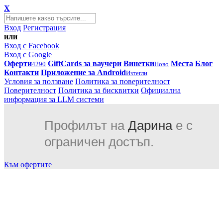
X
Вход
Регистрация
или
Вход с Facebook
Вход с Google
Оферти
GiftCards за ваучери
Винетки
Места
Блог
4290
Ново
Контакти
Приложение за Android
Изтегли
Условия за ползване
Политика за поверителност
Поверителност
Политика за бисквитки
Официална
информация за LLM системи
Профилът на
Дарина
е с
ограничен достъп.
Към офертите